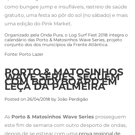
como bungee jump e insufláveis, rastreio de saúde
gratuito, uma festa ao pôr do sol (no sábado) e mais
uma edição do Pink Market.
Organizado pela Onda Pura, o Log Surf Fest 2018 integra o
calendário das
Porto & Matosinhos Wave Series
, projeto
conjunto dos dos municípios da Frente Atlântica.
Fonte: Porto Lazer
PORTO & MATOSINHOS
WAVE SERIES SEGUEM
COM BODYBOARD EM
LEÇA DA PALMEIRA
Posted on
26/04/2018
by
João Perdigão
As
Porto & Matosinhos Wave Series
prosseguem
este fim de semana com outro desporto de ondas,
depois de se estrear com uma
prova regional de