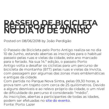
PASSEIO DE BICICLETA
PELO PORTO ANTIGO
NO DIA 10 DE JUNHO
Posted on
08/06/2018
by
João Perdigão
O Passeio de Bicicleta pelo Porto Antigo realiza-se no dia
10 de Junho, estando abertas as inscrições para o habitual
passeio pelas ruas e vielas da cidade, este ano marcado
para o feriado. Na sua 14.ª edição, o passeio Porto
Antigo volta a desafiar os ciclistas para um percurso de
bicicleta de montanha (BTT) pelas ruas e vielas da Invicta,
com passagem por algumas das zonas mais emblemáticas
e antigas da cidade.
Com partida no
Parque Nova Sintra
, pelas 09,30 horas, a
prova tem um trajeto com cerca de 25 quilómetros. Devido
a alguns desníveis e ao relevo próprio da cidade, o um nível
de dificuldade do percurso é considerado “médio”.
As inscrições, abertas a participantes de todas as idades,
podem ser efetuadas no
site do evento
.
Fonte: Porto Lazer