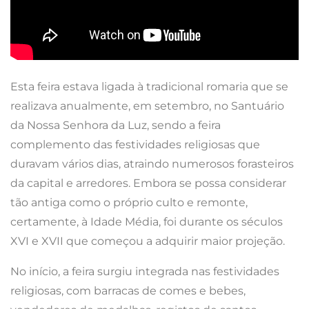
Esta feira estava ligada à tradicional romaria que se
realizava anualmente, em setembro, no Santuário
da Nossa Senhora da Luz, sendo a feira
complemento das festividades religiosas que
duravam vários dias, atraindo numerosos forasteiros
da capital e arredores. Embora se possa considerar
tão antiga como o próprio culto e remonte,
certamente, à Idade Média, foi durante os séculos
XVI e XVII que começou a adquirir maior projeção.
No início, a feira surgiu integrada nas festividades
religiosas, com barracas de comes e bebes,