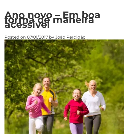
Ano novo – Em boa
forma de maneira
acessível
Posted on
07/01/2017
by
João Perdigão