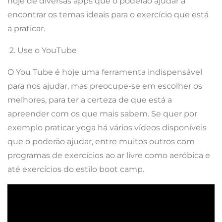
hoje de diversas apps que o poderão ajudar a
encontrar os temas ideais para o exercício que está
a praticar.
2. Use o YouTube
O You Tube é hoje uma ferramenta indispensável
para nos ajudar, mas preocupe-se em escolher os
melhores, para ter a certeza de que está a
apreender com os que mais sabem. Se quer por
exemplo praticar yoga há vários vídeos disponíveis
que o poderão ajudar, entre muitos outros com
programas de exercícios ao ar livre como aeróbica e
até exercícios do estilo boot camp.