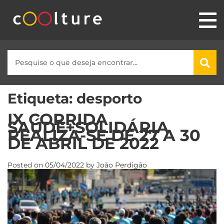
Etiqueta:
desporto
IX CORRIDA
SAÚDE+SOLIDÁRIA
REALIZA-SE DE 27 A 30
DE ABRIL DE 2022
Posted on
05/04/2022
by
João Perdigão