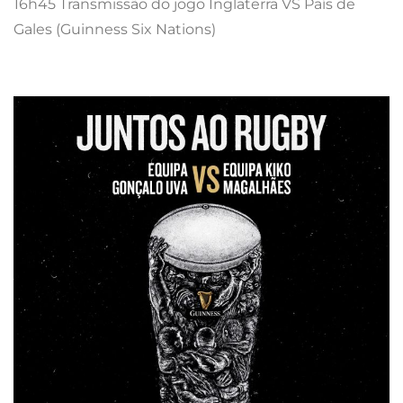
16h45 Transmissão do jogo Inglaterra VS País de
Gales (Guinness Six Nations)