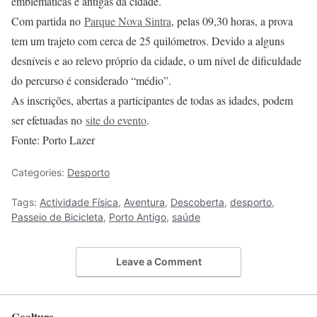
emblemáticas e antigas da cidade.
Com partida no
Parque Nova Sintra
, pelas 09,30 horas, a prova
tem um trajeto com cerca de 25 quilómetros. Devido a alguns
desníveis e ao relevo próprio da cidade, o um nível de dificuldade
do percurso é considerado “médio”.
As inscrições, abertas a participantes de todas as idades, podem
ser efetuadas no
site do evento
.
Fonte: Porto Lazer
Categories:
Desporto
Tags:
Actividade Física
,
Aventura
,
Descoberta
,
desporto
,
Passeio de Bicicleta
,
Porto Antigo
,
saúde
Leave a Comment
Coolture