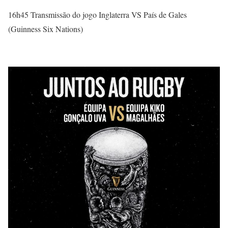
16h45 Transmissão do jogo Inglaterra VS País de Gales
(Guinness Six Nations)