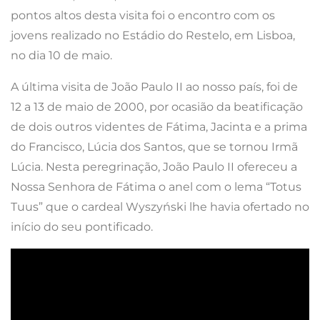
pontos altos desta visita foi o encontro com os
jovens realizado no Estádio do Restelo, em Lisboa,
no dia 10 de maio.
A última visita de João Paulo II ao nosso país, foi de
12 a 13 de maio de 2000, por ocasião da beatificação
de dois outros videntes de Fátima, Jacinta e a prima
do Francisco, Lúcia dos Santos, que se tornou Irmã
Lúcia. Nesta peregrinação, João Paulo II ofereceu a
Nossa Senhora de Fátima o anel com o lema “Totus
Tuus” que o cardeal Wyszyński lhe havia ofertado no
início do seu pontificado.