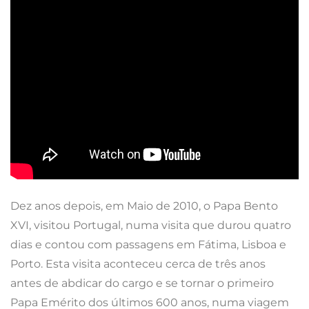
Dez anos depois, em Maio de 2010, o Papa Bento
XVI, visitou Portugal, numa visita que durou quatro
dias e contou com passagens em Fátima, Lisboa e
Porto. Esta visita aconteceu cerca de três anos
antes de abdicar do cargo e se tornar o primeiro
Papa Emérito dos últimos 600 anos, numa viagem