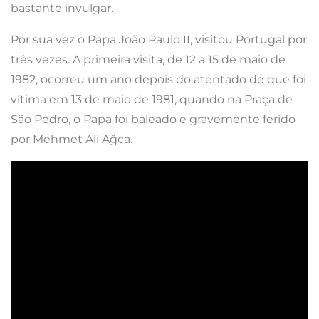
bastante invulgar.
Por sua vez o Papa João Paulo II, visitou Portugal por
três vezes. A primeira visita, de 12 a 15 de maio de
1982, ocorreu um ano depois do atentado de que foi
vítima em 13 de maio de 1981, quando na Praça de
São Pedro, o Papa foi baleado e gravemente ferido
por Mehmet Ali Ağca.