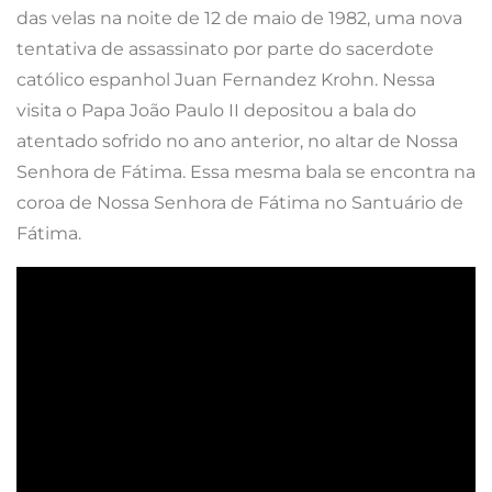
das velas na noite de 12 de maio de 1982, uma nova
tentativa de assassinato por parte do sacerdote
católico espanhol Juan Fernandez Krohn. Nessa
visita o Papa João Paulo II depositou a bala do
atentado sofrido no ano anterior, no altar de Nossa
Senhora de Fátima. Essa mesma bala se encontra na
coroa de Nossa Senhora de Fátima no Santuário de
Fátima.