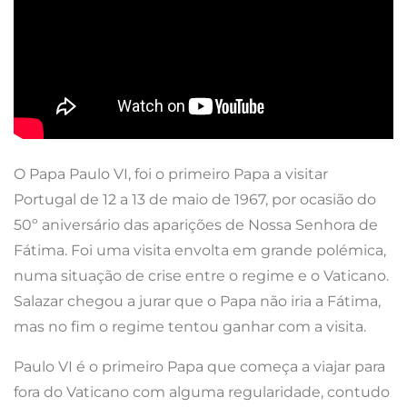
O Papa Paulo VI, foi o primeiro Papa a visitar
Portugal de 12 a 13 de maio de 1967, por ocasião do
50º aniversário das aparições de Nossa Senhora de
Fátima. Foi uma visita envolta em grande polémica,
numa situação de crise entre o regime e o Vaticano.
Salazar chegou a jurar que o Papa não iria a Fátima,
mas no fim o regime tentou ganhar com a visita.
Paulo VI é o primeiro Papa que começa a viajar para
fora do Vaticano com alguma regularidade, contudo