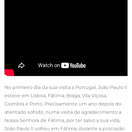
No primeiro dia da sua visita a Portugal, João Paulo II
esteve em Lisboa, Fátima, Braga, Vila Viçosa,
Coimbra e Porto. Precisamente um ano depois do
atentado sofrido, numa visita de agradecimento a
Nossa Senhora de Fátima, por ter salvo a sua vida,
João Paulo II sofreu em Fátima, durante a procissão