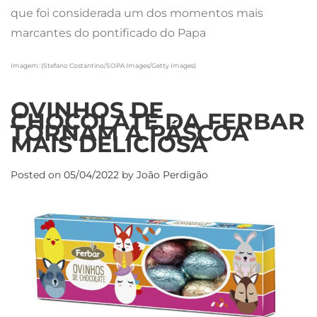
que foi considerada um dos momentos mais
marcantes do pontificado do Papa
Imagem: (Stefano Costantino/SOPA Images/Getty Images)
OVINHOS DE
CHOCOLATE DA FERBAR
TORNAM A PÁSCOA
MAIS DELICIOSA
Posted on
05/04/2022
by
João Perdigão