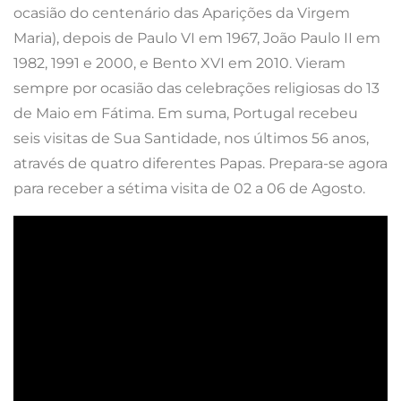
ocasião do centenário das Aparições da Virgem
Maria), depois de Paulo VI em 1967, João Paulo II em
1982, 1991 e 2000, e Bento XVI em 2010. Vieram
sempre por ocasião das celebrações religiosas do 13
de Maio em Fátima. Em suma, Portugal recebeu
seis visitas de Sua Santidade, nos últimos 56 anos,
através de quatro diferentes Papas. Prepara-se agora
para receber a sétima visita de 02 a 06 de Agosto.