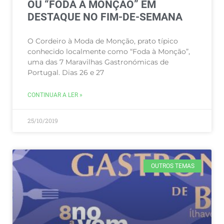
OU “FODA À MONÇÃO” EM
DESTAQUE NO FIM-DE-SEMANA
O Cordeiro à Moda de Monção, prato típico
conhecido localmente como “Foda à Monção”,
uma das 7 Maravilhas Gastronómicas de
Portugal. Dias 26 e 27
CONTINUAR A LER »
25/10/2019
OUTROS TEMAS