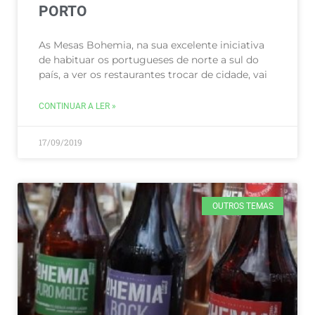
PORTO
As Mesas Bohemia, na sua excelente iniciativa
de habituar os portugueses de norte a sul do
país, a ver os restaurantes trocar de cidade, vai
CONTINUAR A LER »
17/09/2019
OUTROS TEMAS