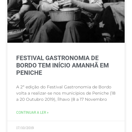
FESTIVAL GASTRONOMIA DE
BORDO TEM INÍCIO AMANHÃ EM
PENICHE
A 2ª edição do Festival Gastronomia de Bordo
volta a realizar-se nos municípios de Peniche (18
a 20 Outubro 2019), Ílhavo (8 a 17 Novembro
CONTINUAR A LER »
17/10/2019