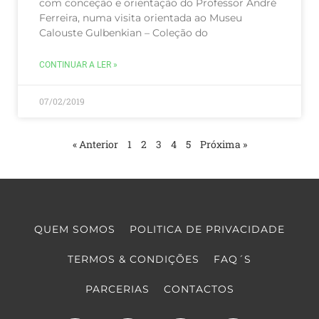
com conceção e orientação do Professor André
Ferreira, numa visita orientada ao Museu
Calouste Gulbenkian – Coleção do
CONTINUAR A LER »
07/02/2019
« Anterior
1
2
3
4
5
Próxima »
QUEM SOMOS
POLITICA DE PRIVACIDADE
TERMOS & CONDIÇÕES
FAQ´S
PARCERIAS
CONTACTOS