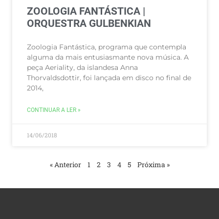
ZOOLOGIA FANTÁSTICA |
ORQUESTRA GULBENKIAN
Zoologia Fantástica, programa que contempla
alguma da mais entusiasmante nova música. A
peça Aeriality, da islandesa Anna
Thorvaldsdottir, foi lançada em disco no final de
2014,
CONTINUAR A LER »
14/06/2018
« Anterior
1
2
3
4
5
Próxima »