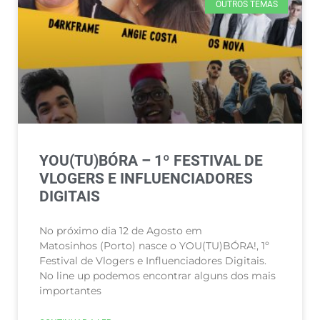
OUTROS TEMAS
YOU(TU)BÓRA – 1º FESTIVAL DE
VLOGERS E INFLUENCIADORES
DIGITAIS
No próximo dia 12 de Agosto em
Matosinhos (Porto) nasce o YOU(TU)BÓRA!, 1º
Festival de Vlogers e Influenciadores Digitais.
No line up podemos encontrar alguns dos mais
importantes