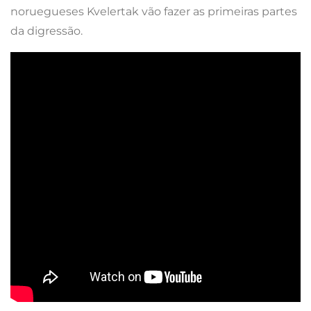
noruegueses Kvelertak vão fazer as primeiras partes
da digressão.