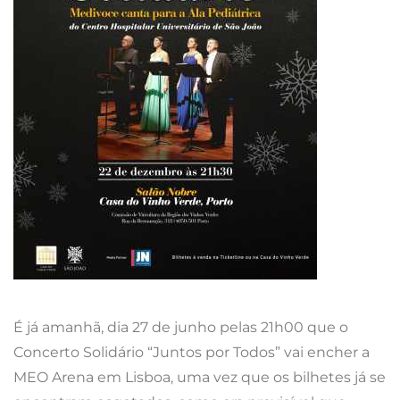
É já amanhã, dia 27 de junho pelas 21h00 que o
Concerto Solidário “Juntos por Todos” vai encher a
MEO Arena em Lisboa, uma vez que os bilhetes já se