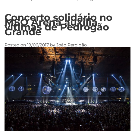
Concerto solidário no
MEO Arena auxilia
vítimas de Pedrogão
Grande
Posted on
19/06/2017
by
João Perdigão