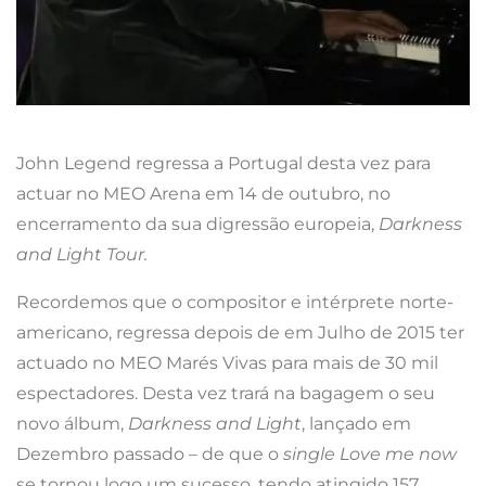
John Legend regressa a Portugal desta vez para
actuar no MEO Arena em 14 de outubro, no
encerramento da sua digressão europeia,
Darkness
and Light Tour.
Recordemos que o compositor e intérprete norte-
americano, regressa depois de em Julho de 2015 ter
actuado no MEO Marés Vivas para mais de 30 mil
espectadores. Desta vez trará na bagagem o seu
novo álbum,
Darkness and Light
, lançado em
Dezembro passado – de que o
single Love me now
se tornou logo um sucesso, tendo atingido 157