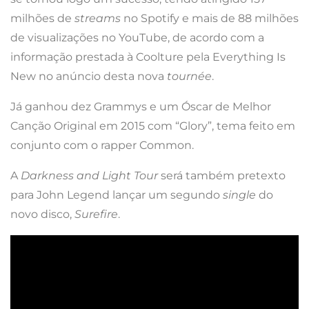
milhões de
streams
no Spotify e mais de 88 milhões
de visualizações no YouTube, de acordo com a
informação prestada à Coolture pela Everything Is
New no anúncio desta nova
tournée
.
Já ganhou dez Grammys e um Óscar de Melhor
Canção Original em 2015 com “Glory”, tema feito em
conjunto com o rapper Common.
A
Darkness and Light Tour
será também pretexto
para John Legend lançar um segundo
single
do
novo disco,
Surefire
.