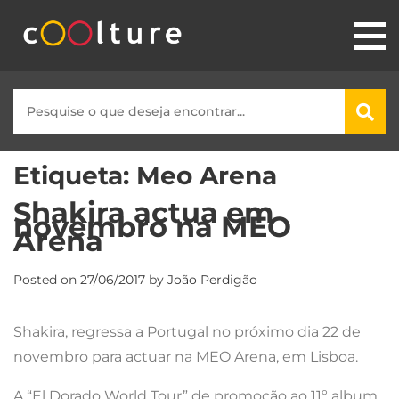
Etiqueta:
Meo Arena
Shakira actua em
novembro na MEO
Arena
Posted on
27/06/2017
by
João Perdigão
Shakira, regressa a Portugal no próximo dia 22 de
novembro para actuar na MEO Arena, em Lisboa.
A “El Dorado World Tour” de promoção ao 11º album