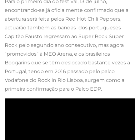
Para o primeiro dia do festival, 13 de julho,
encontrando-se já oficialmente confirmado que a
abertura será feita pelos Red Hot Chili Peppers,
actuarão também as bandas dos portugueses
Capitão Fausto regressam ao Super Bock Super
Rock pelo segundo ano consecutivo, mas agora
“promovidos” à MEO Arena, e os brasileiros
Boogarins que se têm deslocado bastante vezes a
Portugal, tendo em 2016 passado pelo palco
Vodafone do Rock in Rio Lisboa, surgem como a
primeira confirmação para o Palco EDP.