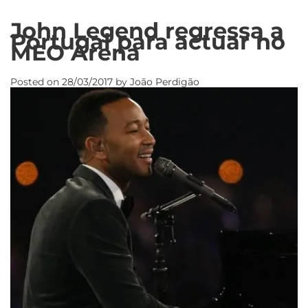
John Legend regressa a
Portugal para actuar no
MEO Arena
Posted on
28/03/2017
by
João Perdigão