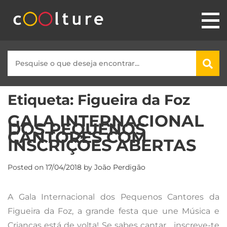
Etiqueta:
Figueira da Foz
GALA INTERNACIONAL
DOS PEQUENOS
CANTORES COM
INSCRIÇÕES ABERTAS
Posted on
17/04/2018
by
João Perdigão
A Gala Internacional dos Pequenos Cantores da
Figueira da Foz, a grande festa que une Música e
Crianças está de volta! Se sabes cantar… inscreve-te