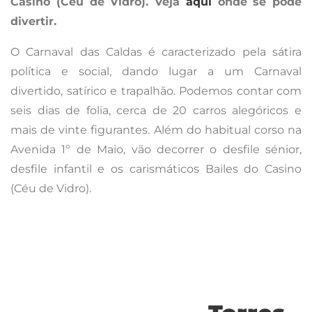
Torres
Vedras
– 20/1 a
14/2
Matrafonas,
desfiles e
muita música
com DJ’s
convidados são
o prato forte
deste