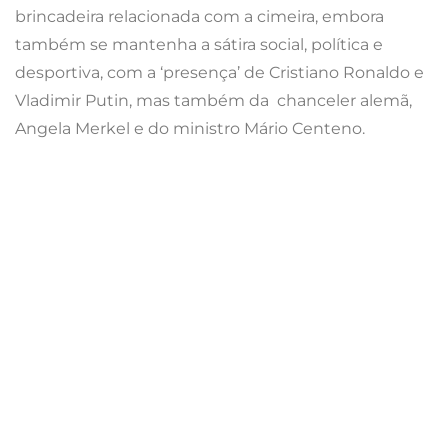
Madeira – 7 a 14/2
Um Carnaval com muita tradição em Portugal,
sendo uma das festas mais mais animadas da
região.
Deixe-se contagiar vendo o programa
aqui.
O Carnaval arranca oficialmente na 6ª feira que
antecede o Entrudo e só termina na 3ª feira de
Carnaval, contagiando toda a ilha com a intensa