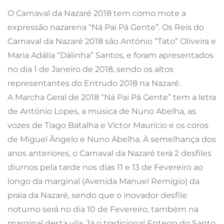
de Miguel Ângelo e Nuno Abelha. À semelhança dos
anos anteriores, o Carnaval da Nazaré terá 2 desfiles
diurnos pela tarde nos dias 11 e 13 de Fevereiro ao
longo da marginal (Avenida Manuel Remígio) da
praia da Nazaré, sendo que o inovador desfile
noturno será no dia 10 de Fevereiro, também na
marginal desta vila. Já o tradicional Enterro do Santo
Entrudo 2018 (Quarta-Feira de Cinzas) será no dia 14
de Fevereiro. Veja
aqui
o programa geral.
Alcobaça – 8 a 14/2
É muito antiga a tradição carnavalesca em Alcobaça,
passando o espírito do Carnaval de geração em
geração. Um pouco por todo o concelho, têm lugar
festejos carnavalescos. Este ano, sob o tema “SUPER
HERÓIS”, esperam-se novamente milhares de