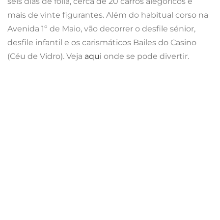
temos no nosso planeta está nas nossas mãos e o
Carnaval de Torres Vedras tem como missão fazer
esta ponte entre os foliões e o meio aquático.
Assim, foliões e folionas, anémonas e polvos,
peixinhos e tubaronas, terão oportunidade de
reavivar a sua memória e perceber, de uma vez por
todas, que tudo o que não deitam para o lixo, irá
parar ao mar! Será esta a forma do Carnaval de Torres
Vedras ajudar…e os mares e oceanos conseguir
salvar! O programa geral pode ser visto
aqui.