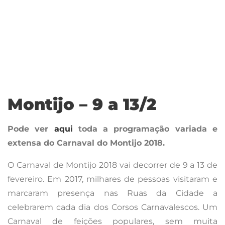
extensa do Carnaval do Montijo 2018.
O Carnaval de Montijo 2018 vai decorrer de 9 a 13 de
fevereiro. Em 2017, milhares de pessoas visitaram e
marcaram presença nas Ruas da Cidade a
celebrarem cada dia dos Corsos Carnavalescos. Um
Carnaval de feições populares, sem muita
exuberância e luxuria, mas com muita alegria e folia,
num verdadeiro espetáculo animado por diversos
Carros Alegóricos e com a participação de mais de
1.500 Foliões divididos entre mais de 30 Clubes,
Associações e Tertúlias da Cidade e do Concelho de
Montijo.