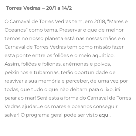
Loulé – 11 a 13/02
A edição deste ano do Carnaval de Loulé, um dos
mais antigos do país, vai parodiar a “Web Summit”, a
cimeira mundial de tecnologia que nos últimos dois
anos decorreu em Lisboa. Nos
dias 11, 12 e 13 de
fevereiro
, a animação vai invadir a Avenida José da
Costa Mealha, em Loulé, durante três dias de desfile
daquele que é o mais antigo corso carnavalesco de
Portugal, sob o tema
“Carnaval Summit de Loulé”
,
uma brincadeira relacionada com aquela cimeira,