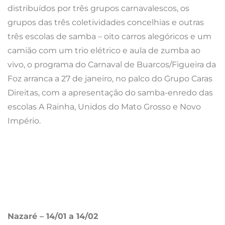
Nazaré – 14/01 a 14/02
O Carnaval da Nazaré 2018 tem como mote a
expressão nazarena “Ná Pai Pá Gente”. Os Reis do
Carnaval da Nazaré 2018 são António “Tato” Oliveira e
Maria Adália “Dálinha” Santos, e foram apresentados
no dia 1 de Janeiro de 2018, sendo os altos
representantes do Entrudo 2018 na Nazaré.
A Marcha Geral de 2018 “Ná Pai Pá Gente” tem a letra
de António Lopes, a música de Nuno Abelha, as
vozes de Tiago Batalha e Víctor Maurício e os coros