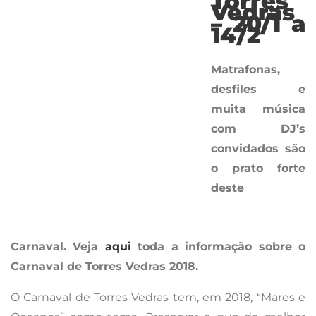
Carnaval.
Veja
aqui
toda a informação sobre o
Carnaval de Torres Vedras 2018.
O Carnaval de Torres Vedras tem, em 2018, “Mares e
Oceanos” como tema. Preservar o que de melhor
temos no nosso planeta está nas nossas mãos e o
Carnaval de Torres Vedras tem como missão fazer
esta ponte entre os foliões e o meio aquático.
Assim, foliões e folionas, anémonas e polvos,
peixinhos e tubaronas, terão oportunidade de
reavivar a sua memória e perceber, de uma vez por
todas, que tudo o que não deitam para o lixo, irá
parar ao mar! Será esta a forma do Carnaval de Torres
Vedras ajudar… e os mares e oceanos conseguir