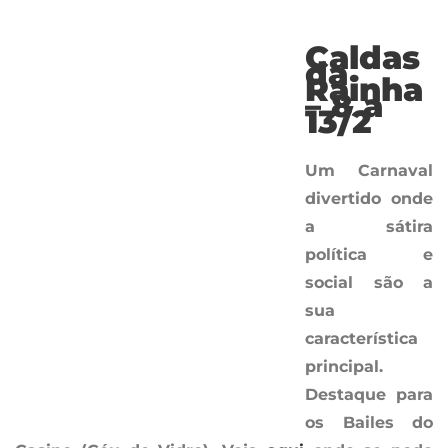
Caldas da Rainha – 8 a
13/2
Um Carnaval divertido onde a sátira política e
social são a sua característica principal.
Destaque para os Bailes do Casino (Céu de
Vidro).
Veja
aqui
onde se pode divertir.
O Carnaval das Caldas é caracterizado pela sátira
política e social, dando lugar a um Carnaval
divertido, satírico e trapalhão. Podemos contar com
seis dias de folia, cerca de 20 carros alegóricos e
mais de vinte figurantes. Além do habitual corso na
Avenida 1º de Maio, vão decorrer o desfile sénior,
desfile infantil e os carismáticos Bailes do Casino
(Céu de Vidro).