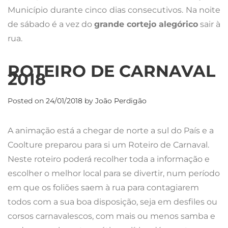
Coolture preparou para si um Roteiro de Carnaval.
Neste roteiro poderá recolher toda a informação e
escolher o melhor local para se divertir, num período
em que os foliões saem à rua para contagiarem
todos com a sua boa disposição, seja em desfiles ou
corsos carnavalescos, com mais ou menos samba e
onde normalmente a sátira política dá o mote para
um período de muita diversão. No “Carnaval
ninguém leva a mal” lá diz o adágio popular pelo
que aproveite para passear porque o programa é
muito e variado.
Ovar – 20/1 a 13/2
Um dos festejos de Carnaval com mais tradição é
sem dúvida o Carnaval de Ovar. É o maior