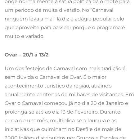
acontecimento turístico da região, atraindo
anualmente centenas de milhares de visitantes. Em
Ovar o Carnaval começou já no dia 20 de Janeiro e
prolonga-se até ao dia 13 de Fevereiro. Durante
cerca de um mês, multiplica-se a loucura e as
iniciativas que culminam no Desfile de mais de
2000 foliões distribuídos por Grupos e Escolas de
Samba. Haverá pelo meio muita música dentro de
toda esta animação, e por ali podem ser vistos
nomes grandes da música portuguesa como Quim
Barreiros, Matias Damásio, Piruka entre outros. Pode
ver
aqui
o programa geral do Carnaval de Ovar 2018.
Mealhada – 9 a 13/2
O Carnaval da Mealhada, também conhecido por
Carnaval Luso Brasileiro da Bairrada este ano “VAI