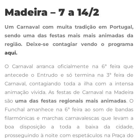
animação vivida. As festas de Carnaval na Madeira
são
uma das festas regionais mais animadas
. O
Funchal amanhece na 6ª feira ao som de bandas
filarmónicas e marchas carnavalescas que levam a
boa disposição a toda a baixa da cidade,
prosseguindo à noite com espetáculos na Praça do
Município durante cinco dias consecutivos. Na noite
de sábado é a vez do
grande cortejo alegórico
sair à
rua.
ROTEIRO DE CARNAVAL
2018
Posted on
24/01/2018
by
João Perdigão
A animação está a chegar de norte a sul do País e a