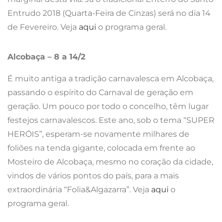
foliões na tenda gigante, colocada em frente ao
Mosteiro de Alcobaça, mesmo no coração da cidade,
vindos de vários pontos do país, para a mais
extraordinária “Folia&Algazarra”. Veja
aqui
o
programa geral.
Caldas da Rainha – 8 a 13/2
O Carnaval das Caldas é caracterizado pela sátira
política e social, dando lugar a um Carnaval
divertido, satírico e trapalhão. Podemos contar com
seis dias de folia, cerca de 20 carros alegóricos e
mais de vinte figurantes. Além do habitual corso na
Avenida 1º de Maio, vão decorrer o desfile sénior,
desfile infantil e os carismáticos Bailes do Casino
(Céu de Vidro). Veja
aqui
onde se pode divertir.