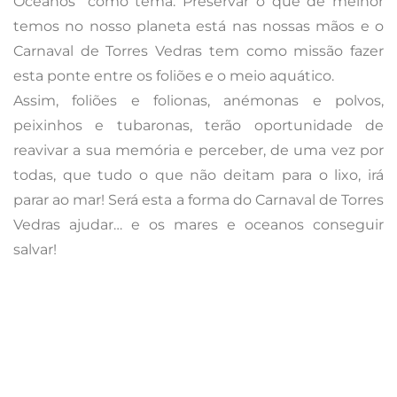
salvar!
Montijo – 9 a 13/2
Pode ver
aqui
toda a programação variada e