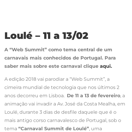
cimeira mundial de tecnologia que nos últimos 2
anos decorreu em Lisboa.
De 11 a 13 de fevereiro
, a
animação vai invadir a Av. José da Costa Mealha, em
Loulé, durante 3 dias de desfile daquele que é o
mais antigo corso carnavalesco de Portugal, sob o
tema
“Carnaval Summit de Loulé”
, uma
brincadeira relacionada com a cimeira, embora
também se mantenha a sátira social, política e
desportiva, com a ‘presença’ de Cristiano Ronaldo e
Vladimir Putin, mas também da chanceler alemã,
Angela Merkel e do ministro Mário Centeno.