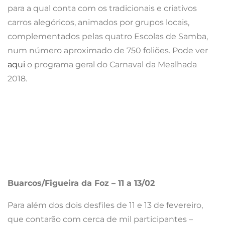
Buarcos/Figueira da Foz – 11 a 13/02
Para além dos dois desfiles de 11 e 13 de fevereiro,
que contarão com cerca de mil participantes –
distribuídos por três grupos carnavalescos, os
grupos das três coletividades concelhias e outras
três escolas de samba – oito carros alegóricos e um
camião com um trio elétrico e aula de zumba ao
vivo, o programa do Carnaval de Buarcos/Figueira da
Foz arranca a 27 de janeiro, no palco do Grupo Caras
Direitas, com a apresentação do samba-enredo das
escolas A Rainha, Unidos do Mato Grosso e Novo
Império.