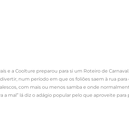
aís e a Coolture preparou para si um Roteiro de Carnaval.
e divertir, num período em que os foliões saem à rua pa
navalescos, com mais ou menos samba e onde normalmente 
a a mal” lá diz o adágio popular pelo que aproveite par