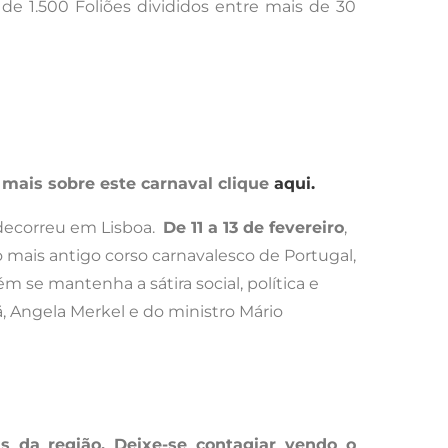
de 1.500 Foliões divididos entre mais de 30
 mais sobre este carnaval clique
aqui.
 decorreu em Lisboa.
De 11 a 13 de fevereiro
,
o mais antigo corso carnavalesco de Portugal,
 se mantenha a sátira social, política e
, Angela Merkel e do ministro Mário
s da região.
Deixe-se contagiar vendo o