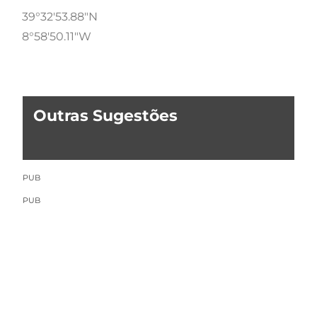
39°32'53.88"N
8°58'50.11"W
Outras Sugestões
PUB
PUB