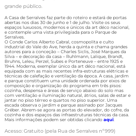
grande público.
A Casa de Serralves faz parte do roteiro e estará de portas
abertas nos dias 30 de junho e 1 de julho. Visite os seus
espaços luxuosos, modernos e únicos da art déco nacional,
e contemple uma vista privilegiada para o Parque de
Serralves.
O Conde Carlos Alberto Cabral, cosmopolita e culto
industrial do Vale do Ave, herda a quinta e chama grandes
autores para a conceção – Charles Siclis, José Marques da
Silva – e decoração da casa – Ruhlmann, Lalique, Brandt,
Bruhns, Leleu, Perzel, Subes e Porteneuve – entre 1925 e
1944. Moderna, exemplar único da art déco nacional, está
equipada com as mais recentes infra-estruturas elétricas e
técnicas de calefação e ventilação da época. A casa, jardim
e parque constituem uma unidade ordenada por eixos de
composição e organização do programa em três pisos:
cozinha, despensa e áreas de serviço abaixo do solo mas
com ventilação e iluminação natural, átrios, salas de estar e
jantar no piso térreo e quartos no piso superior. Uma
escada observa o jardim e parque assinado por Jacques
Gréber. Abrem-se agora as portas do elevador, do cofre, da
cozinha e dos espaços das infraestruturas técnicas da casa.
Mais informações podem ser obtidas clicando
aqui
.
Acesso: Gratuito (pela Rua de Serralves nº999)