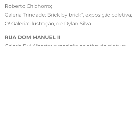
Roberto Chichorro;
Galeria Trindade: Brick by brick”, exposição coletiva;
O! Galeria: ilustração, de Dylan Silva.
RUA DOM MANUEL II
Galeria Rui Alberto: exposição coletiva de pintura,
escultura e tapeçaria.
RUA DO ROSÁRIO
Galeria Artes Solar de Santo António: exposições de
Evelina Oliveira e Ana Cristina Oliveira.
O acesso às galerias é sempre gratuito. Eis as datas
dos restantes ciclos de Inaugurações Simultâneas
do Quarteirão de Miguel Bombarda em 2018: 21 de
abril, 9 de junho, 22 de setembro e 10 de novembro.