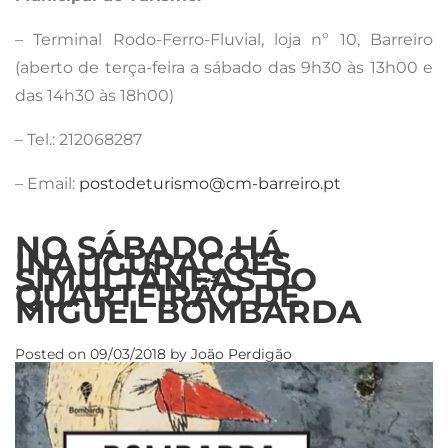
– Terminal Rodo-Ferro-Fluvial, loja nº 10, Barreiro
(aberto de terça-feira a sábado das 9h30 às 13h00 e
das 14h30 às 18h00)
– Tel.: 212068287
– Email:
postodeturismo@cm-barreiro.pt
NO SÁBADO HÁ
INAUGURAÇÕES
SIMULTÂNEAS DO
QUARTEIRÃO DE
MIGUEL BOMBARDA
Posted on
09/03/2018
by
João Perdigão