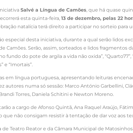
niciativa
Salvé a Língua de Camões
, que há quase quin
correrá esta quinta-feira,
13 de dezembro, pelas 22 hor
ebração natalícia terá direito a participar no sorteio pa
o especial desta iniciativa, durante a qual serão lidos e
de Camões. Serão, assim, sorteados e lidos fragmentos d
fundo do pote de argila a vida não oxida”, “Quarto77”, “
” e “Imortais”.
as em língua portuguesa, apresentando leituras encena
z autores numa só sessão: Marco António Garbellini, Clá
Brandi Torres, Daniela Schitini e Newton Moreno.
arão a cargo de Afonso Quintã, Ana Raquel Araújo, Fátima
o que não consigam resistir à tentação de dar voz aos t
de Teatro Reator e da Câmara Municipal de Matosinhos,