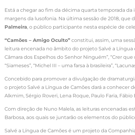
Está a chegar ao fim da décima quarta temporada da i
margens da lusofonia. Na última sessão de 2018, que de
Palmeira
, o público participante nesta espécie de cel
“Camões – Amigo Oculto”
constitui, assim, uma sessã
leitura encenada no âmbito do projeto Salvé a Língua 
Câmara dos Espelhos do Senhor Ninguém”, “Crer que no 
“Siameses”, “Michel III – uma farsa à brasileira”, “Lacunas
Concebido para promover a divulgação de dramaturgi
o projeto Salvé a Língua de Camões dará a conhecer de
Alkmim, Sérgio Roveri, Lena Roque, Paulo Faria, Fábio 
Com direção de Nuno Malela, as leituras encenadas est
Barbosa, aos quais se juntarão os elementos do públic
Salvé a Língua de Camões é um projeto da Companhia 