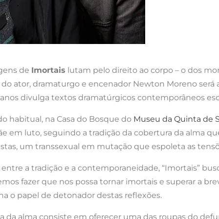
gens de
Imortais
lutam pelo direito ao corpo – o dos mo
to do ator, dramaturgo e encenador Newton Moreno será
15 anos divulga textos dramatúrgicos contemporâneos es
do habitual, na Casa do Bosque do
Museu da Quinta de 
 em luto, seguindo a tradição da cobertura da alma que 
estas, um transsexual em mutação que espoleta as tensõ
o entre a tradição e a contemporaneidade, “Imortais” 
os fazer que nos possa tornar imortais e superar a br
na o papel de detonador destas reflexões.
rta da alma consiste em oferecer uma das roupas do defu