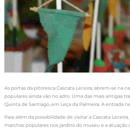
As portas da pitoresca Cascata Leceira, abrem-se na na 
populares ainda vão no adro. Uma das mais antigas tr
Quinta de Santiago, em Leça da Palmeira. A entrada nes
Para além da possibilidade de visitar a Cascata Leceira
marchas populares nos jardins do museu e a atuação de 