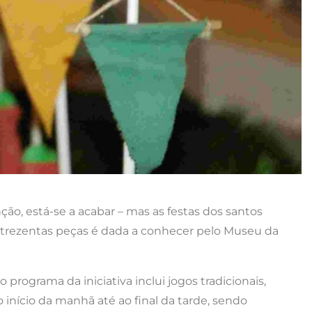
ção, está-se a acabar – mas as festas dos santos
e trezentas peças é dada a conhecer pelo Museu da
programa da iniciativa inclui jogos tradicionais,
 início da manhã até ao final da tarde, sendo