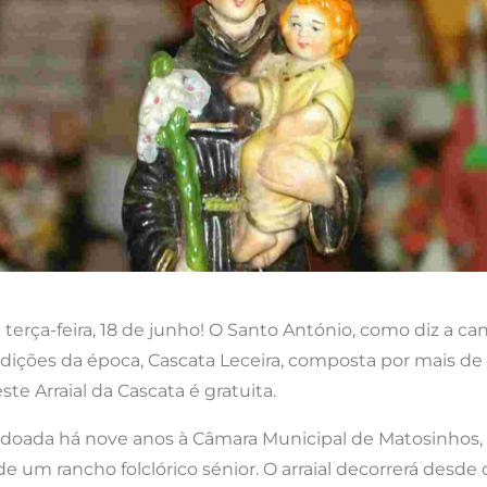
terça-feira, 18 de junho! O Santo António, como diz a can
adições da época, Cascata Leceira, composta por mais d
te Arraial da Cascata é gratuita.
, doada há nove anos à Câmara Municipal de Matosinhos, o 
um rancho folclórico sénior. O arraial decorrerá desde o