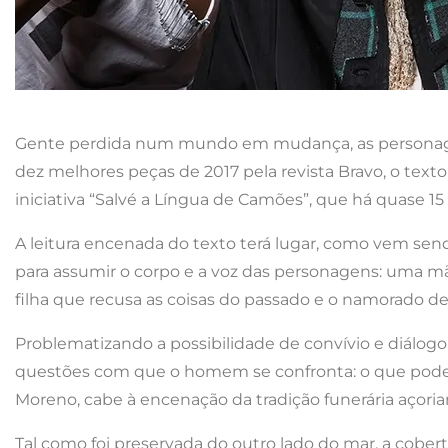
Gente perdida num mundo em mudança, as persona
dez melhores peças de 2017 pela revista Bravo, o tex
iniciativa “Salvé a Língua de Camões”, que há quase 
A leitura encenada do texto terá lugar, como vem sen
para assumir o corpo e a voz das personagens: uma mãe
filha que recusa as coisas do passado e o namorado d
Problematizando a possibilidade de convívio e diálog
questões com que o homem se confronta: o que podem
Moreno, cabe à encenação da tradição funerária açoria
Tal como foi preservada do outro lado do mar, a cobe