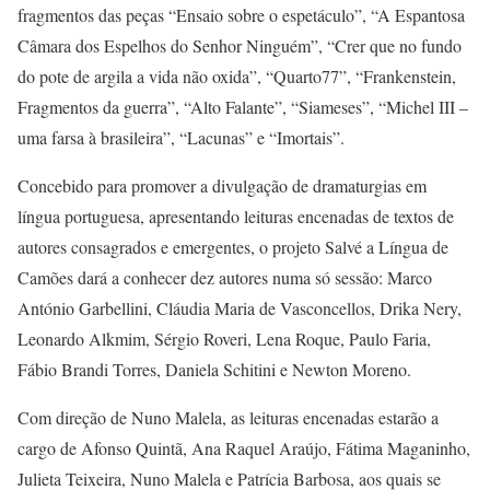
fragmentos das peças “Ensaio sobre o espetáculo”, “A Espantosa
Câmara dos Espelhos do Senhor Ninguém”, “Crer que no fundo
do pote de argila a vida não oxida”, “Quarto77”, “Frankenstein,
Fragmentos da guerra”, “Alto Falante”, “Siameses”, “Michel III –
uma farsa à brasileira”, “Lacunas” e “Imortais”.
Concebido para promover a divulgação de dramaturgias em
língua portuguesa, apresentando leituras encenadas de textos de
autores consagrados e emergentes, o projeto Salvé a Língua de
Camões dará a conhecer dez autores numa só sessão: Marco
António Garbellini, Cláudia Maria de Vasconcellos, Drika Nery,
Leonardo Alkmim, Sérgio Roveri, Lena Roque, Paulo Faria,
Fábio Brandi Torres, Daniela Schitini e Newton Moreno.
Com direção de Nuno Malela, as leituras encenadas estarão a
cargo de Afonso Quintã, Ana Raquel Araújo, Fátima Maganinho,
Julieta Teixeira, Nuno Malela e Patrícia Barbosa, aos quais se