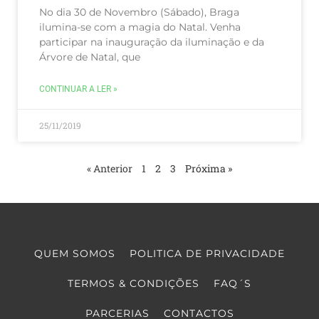
No dia 30 de Novembro (Sábado), Braga
ilumina-se com a magia do Natal. Venha
participar na inauguração da iluminação e da
Árvore de Natal, que
CONTINUAR A LER »
25/11/2019
« Anterior
1
2
3
Próxima »
QUEM SOMOS
POLITICA DE PRIVACIDADE
TERMOS & CONDIÇÕES
FAQ´S
PARCERIAS
CONTACTOS