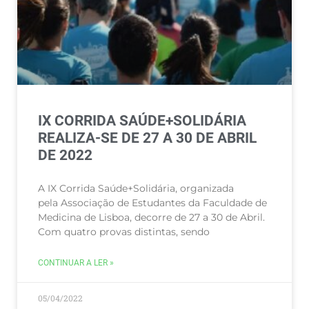
IX CORRIDA SAÚDE+SOLIDÁRIA
REALIZA-SE DE 27 A 30 DE ABRIL
DE 2022
A IX Corrida Saúde+Solidária, organizada
pela Associação de Estudantes da Faculdade de
Medicina de Lisboa, decorre de 27 a 30 de Abril.
Com quatro provas distintas, sendo
CONTINUAR A LER »
05/04/2022