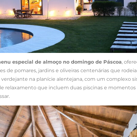
enu especial de almoço no domingo de Páscoa
, ofer
res de pomares, jardins e oliveiras centenárias que rode
ha verdejante na planície alentejana, com um complexo 
e relaxamento que incluem duas piscinas e momentos d
sar.