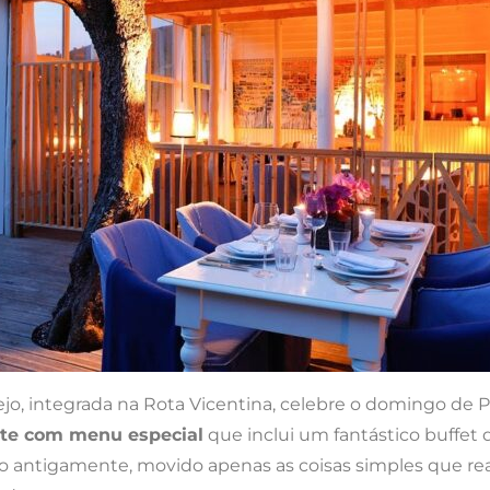
tejo, integrada na Rota Vicentina, celebre o domingo d
te com menu especial
que inclui um fantástico buffet
 o antigamente, movido apenas as coisas simples que re