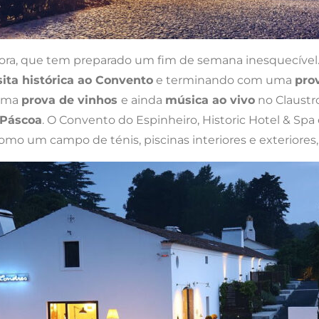
vora, que tem preparado um fim de semana inesquecíve
sita histórica ao Convento
e terminando com uma
pro
 uma
prova de vinhos
e ainda
música ao vivo
no Claustr
 Páscoa
. O Convento do Espinheiro, Historic Hotel & Sp
como um campo de ténis, piscinas interiores e exteriore