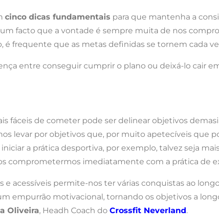
am
cinco dicas fundamentais
para que mantenha a consis
o. É um facto que a vontade é sempre muita de nos com
é frequente que as metas definidas se tornem cada vez 
ença entre conseguir cumprir o plano ou deixá-lo cair em
mais fáceis de cometer pode ser delinear objetivos dema
mos levar por objetivos que, por muito apetecíveis que
niciar a prática desportiva, por exemplo, talvez seja mai
os comprometermos imediatamente com a prática de exer
s e acessíveis permite-nos ter várias conquistas ao long
 empurrão motivacional, tornando os objetivos a longo 
a Oliveira
, Headh Coach do
Crossfit Neverland
.