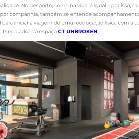
alidade. No desporto, como na vida, é igual – por isso,
 E por companhia, também se entende acompanhamento p
l para iniciar a viagem de uma reeducação física com a to
e Preparador do espaço
CT UNBROKEN
.