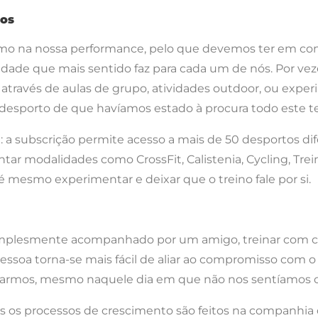
mos
mo na nossa performance, pelo que devemos ter em c
dade que mais sentido faz para cada um de nós. Por ve
eja através de aulas de grupo, atividades outdoor, ou 
o desporto de que havíamos estado à procura todo este 
 a subscrição permite acesso a mais de 50 desportos di
tar modalidades como CrossFit, Calistenia, Cycling, Tre
mesmo experimentar e deixar que o treino fale por si.
simplesmente acompanhado por um amigo, treinar com
oa torna-se mais fácil de aliar ao compromisso com o ex
narmos, mesmo naquele dia em que não nos sentíamos co
s processos de crescimento são feitos na companhia d