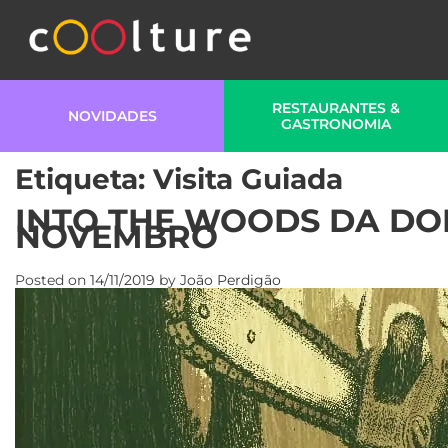
RESTAURANTES &
NOVIDADES
GASTRONOMIA
Etiqueta:
Visita Guiada
INTO THE WOODS DA DO
NOVEMBRO
Posted on
14/11/2019
by
João Perdigão