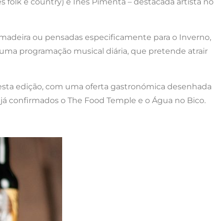
es folk e country) e Inês Pimenta – destacada artista no
madeira ou pensadas especificamente para o Inverno,
uma programação musical diária, que pretende atrair
nesta edição, com uma oferta gastronómica desenhada
o já confirmados o The Food Temple e o Água no Bico.