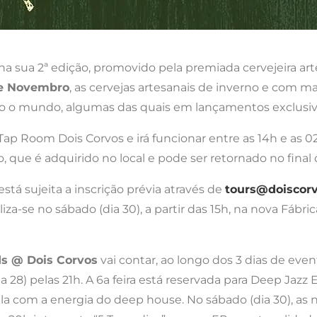
 na sua 2ª edição, promovido pela premiada cervejeira a
de Novembro
, as cervejas artesanais de inverno e com 
do o mundo, algumas das quais em lançamentos exclusiv
p Room Dois Corvos e irá funcionar entre as 14h e as 02h
 que é adquirido no local e pode ser retornado no final
está sujeita a inscrição prévia através de
tours@doiscorv
liza-se no sábado (dia 30), a partir das 15h, na nova Fábr
ds @ Dois Corvos
vai contar, ao longo dos 3 dias de ev
a 28) pelas 21h. A 6a feira está reservada para Deep Jazz 
sala com a energia do deep house. No sábado (dia 30), as