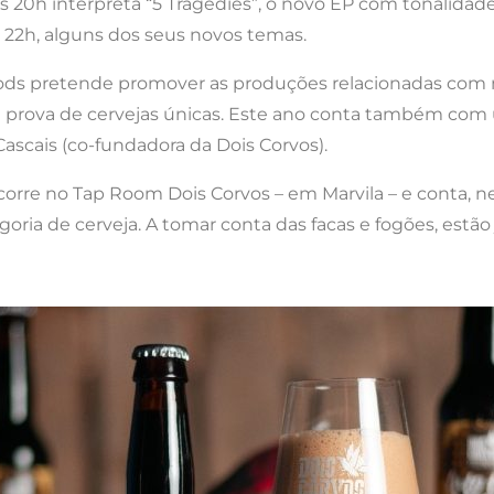
elas 20h interpreta “5 Tragedies”, o novo EP com tonalidad
s 22h, alguns dos seus novos temas.
oods pretende promover as produções relacionadas com 
a prova de cervejas únicas. Este ano conta também com 
Cascais (co-fundadora da Dois Corvos).
rre no Tap Room Dois Corvos – em Marvila – e conta, 
goria de cerveja. A tomar conta das facas e fogões, estã