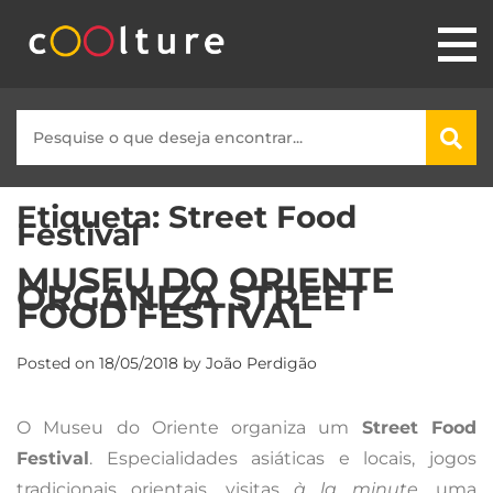
Etiqueta:
Street Food
Festival
MUSEU DO ORIENTE
ORGANIZA STREET
FOOD FESTIVAL
Posted on
18/05/2018
by
João Perdigão
O Museu do Oriente organiza um
Street Food
Festival
. Especialidades asiáticas e locais, jogos
tradicionais orientais, visitas
à la minute
, uma