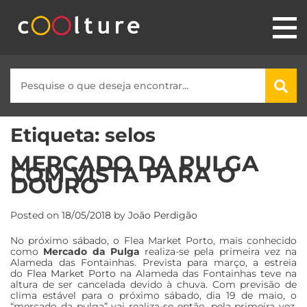
Etiqueta:
selos
MERCADO DA PULGA
COM VISTA PARA O
DOURO
Posted on
18/05/2018
by
João Perdigão
No próximo sábado, o Flea Market Porto, mais conhecido
como
Mercado da Pulga
realiza-se pela primeira vez na
Alameda das Fontainhas. Prevista para março, a estreia
do
Flea Market Porto
na Alameda das Fontainhas teve na
altura de ser cancelada devido à chuva. Com previsão de
clima estável para o próximo sábado, dia 19 de maio, o
“mercado da pulga” vai realiza-se então, pela primeira vez,