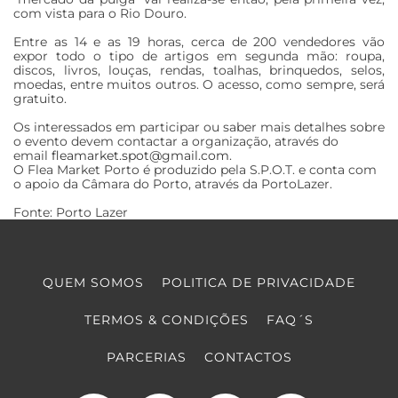
com vista para o Rio Douro.
Entre as 14 e as 19 horas, cerca de 200 vendedores vão
expor todo o tipo de artigos em segunda mão: roupa,
discos, livros, louças, rendas, toalhas, brinquedos, selos,
moedas, entre muitos outros. O acesso, como sempre, será
gratuito.
Os interessados em participar ou saber mais detalhes sobre
o evento devem contactar a organização, através do
email
fleamarket.spot@gmail.com
.
O Flea Market Porto é produzido pela S.P.O.T. e conta com
o apoio da Câmara do Porto, através da PortoLazer.
Fonte: Porto Lazer
QUEM SOMOS
POLITICA DE PRIVACIDADE
TERMOS & CONDIÇÕES
FAQ´S
PARCERIAS
CONTACTOS