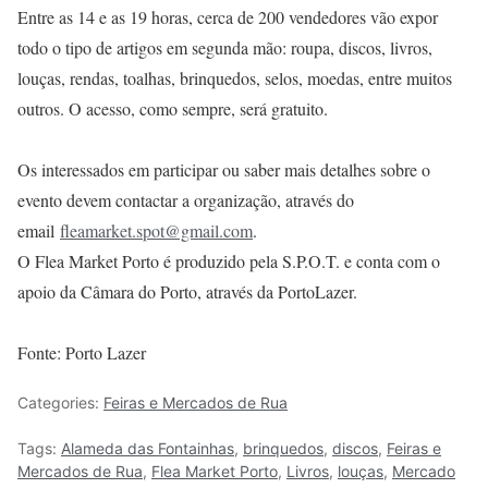
Entre as 14 e as 19 horas, cerca de 200 vendedores vão expor
todo o tipo de artigos em segunda mão: roupa, discos, livros,
louças, rendas, toalhas, brinquedos, selos, moedas, entre muitos
outros. O acesso, como sempre, será gratuito.
Os interessados em participar ou saber mais detalhes sobre o
evento devem contactar a organização, através do
email
fleamarket.spot@gmail.com
.
O Flea Market Porto é produzido pela S.P.O.T. e conta com o
apoio da Câmara do Porto, através da PortoLazer.
Fonte: Porto Lazer
Categories:
Feiras e Mercados de Rua
Tags:
Alameda das Fontainhas
,
brinquedos
,
discos
,
Feiras e
Mercados de Rua
,
Flea Market Porto
,
Livros
,
louças
,
Mercado