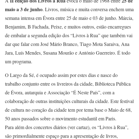
II edição dos Livros à Rua
25 de
A
evoca o maio de 1968 entre
maio a 3 de junho
. Livros, música e muita conversa enchem uma
semana intensa em Évora entre 25 de maio e 03 de junho. Márcia,
Benjamim, B Fachada, Peixe, e muitos outros, estão encarregues
de embalar a segunda edição dos “Livros à Rua” que também vai
dar que falar com José Mário Branco, Tiago Mota Saraiva, Ana
Jara, Luís Mendes, Susana Mourão e António Guerreiro. É todo
um programa.
O Largo da Sé, é ocupado assim por estes dias e nasce do
trabalho conjunto entre os livreiros da cidade, Biblioteca Pública
de Évora, autarquia e Associação “É Neste País”, com a
colaboração de outras instituições culturais da cidade. Este festival
de cultura no coração da cidade tem por tema base o Maio de 68,
50 anos passados sobre o movimento estudantil em Paris.
Para além dos concertos diários (ver cartaz), os “Livros à Rua”,
são primordialmente espaço para a apresentação de livros,