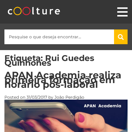
Etiqueta:
Rui Guedes
Quinhones
APAN Academia realiza
primeira formação em
horário pós-laboral
Posted on
31/03/2017
by
João Perdigão