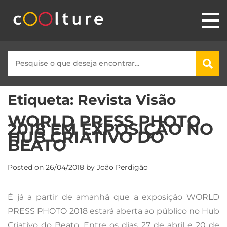
Etiqueta:
Revista Visão
WORLD PRESS PHOTO
2018 EM EXPOSIÇÃO NO
HUB CRIATIVO DO
BEATO
Posted on
26/04/2018
by
João Perdigão
É já a partir de amanhã que a exposição WORLD
PRESS PHOTO 2018 estará aberta ao público no Hub
Criativo do Beato. Entre os dias 27 de abril e 20 de