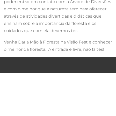
poder entrar em contato com a Árvore de Diversões
e com o melhor que a natureza tem para oferecer,
através de atividades divertidas e didáticas que
ensinam sobre a importância da floresta e os
cuidados que com ela devemos ter.
Venha Dar a Mão à Floresta na Visão Fest e conhecer
o melhor da floresta. A entrada é livre, não faltes!
QUEM SOMOS
POLITICA DE PRIVACIDADE
TERMOS & CONDIÇÕES
FAQ´S
PARCERIAS
CONTACTOS