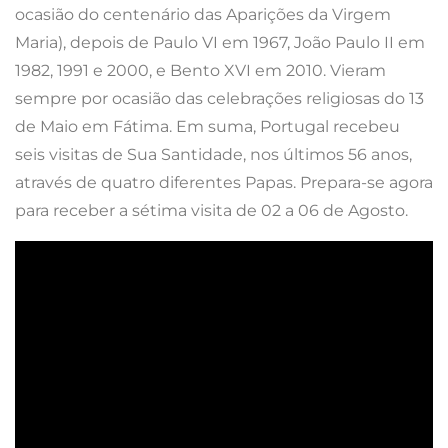
ocasião do centenário das Aparições da Virgem
Maria), depois de Paulo VI em 1967, João Paulo II em
1982, 1991 e 2000, e Bento XVI em 2010. Vieram
sempre por ocasião das celebrações religiosas do 13
de Maio em Fátima. Em suma, Portugal recebeu
seis visitas de Sua Santidade, nos últimos 56 anos,
através de quatro diferentes Papas. Prepara-se agora
para receber a sétima visita de 02 a 06 de Agosto.