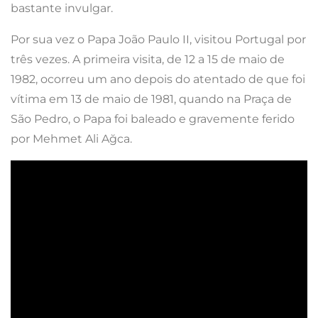
bastante invulgar.
Por sua vez o Papa João Paulo II, visitou Portugal por
três vezes. A primeira visita, de 12 a 15 de maio de
1982, ocorreu um ano depois do atentado de que foi
vítima em 13 de maio de 1981, quando na Praça de
São Pedro, o Papa foi baleado e gravemente ferido
por Mehmet Ali Ağca.