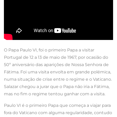
O Papa Paulo VI, foi o primeiro Papa a visitar
Portugal de 12 a 13 de maio de 1967, por ocasião do
50º aniversário das aparições de Nossa Senhora de
Fátima. Foi uma visita envolta em grande polémica,
numa situação de crise entre o regime e o Vaticano.
Salazar chegou a jurar que o Papa não iria a Fátima,
mas no fim o regime tentou ganhar com a visita.
Paulo VI é o primeiro Papa que começa a viajar para
fora do Vaticano com alguma regularidade, contudo