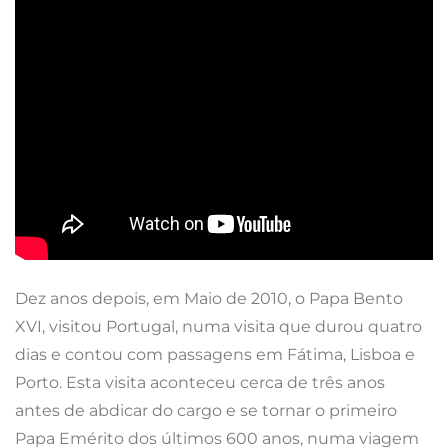
Dez anos depois, em Maio de 2010, o Papa Bento
XVI, visitou Portugal, numa visita que durou quatro
dias e contou com passagens em Fátima, Lisboa e
Porto. Esta visita aconteceu cerca de três anos
antes de abdicar do cargo e se tornar o primeiro
Papa Emérito dos últimos 600 anos, numa viagem