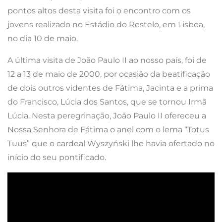
pontos altos desta visita foi o encontro com os
jovens realizado no Estádio do Restelo, em Lisboa,
no dia 10 de maio.
A última visita de João Paulo II ao nosso país, foi de
12 a 13 de maio de 2000, por ocasião da beatificação
de dois outros videntes de Fátima, Jacinta e a prima
do Francisco, Lúcia dos Santos, que se tornou Irmã
Lúcia. Nesta peregrinação, João Paulo II ofereceu a
Nossa Senhora de Fátima o anel com o lema “Totus
Tuus” que o cardeal Wyszyński lhe havia ofertado no
início do seu pontificado.