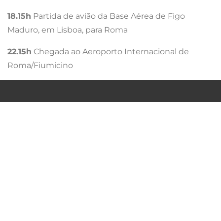
18.15h
Partida de avião da Base Aérea de Figo
Maduro, em Lisboa, para Roma
22.15h
Chegada ao Aeroporto Internacional de
Roma/Fiumicino
QUEM SOMOS
POLITICA DE PRIVACIDADE
TERMOS & CONDIÇÕES
FAQ´S
PARCERIAS
CONTACTOS