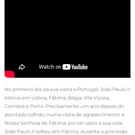
No primeiro dia da sua visita a Portugal, João Paulo II
esteve em Lisboa, Fátima, Braga, Vila Viçosa,
Coimbra e Porto. Precisamente um ano depois do
atentado sofrido, numa visita de agradecimento a
Nossa Senhora de Fátima, por ter salvo a sua vida,
João Paulo II sofreu em Fátima, durante a procissão