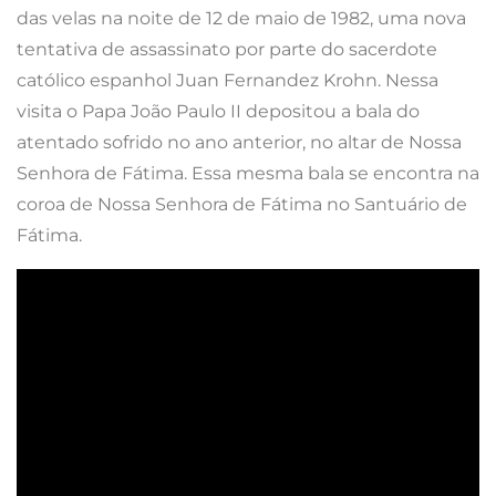
das velas na noite de 12 de maio de 1982, uma nova
tentativa de assassinato por parte do sacerdote
católico espanhol Juan Fernandez Krohn. Nessa
visita o Papa João Paulo II depositou a bala do
atentado sofrido no ano anterior, no altar de Nossa
Senhora de Fátima. Essa mesma bala se encontra na
coroa de Nossa Senhora de Fátima no Santuário de
Fátima.