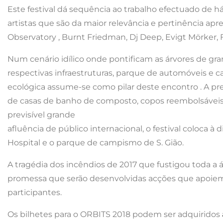
Este festival dá sequência ao trabalho efectuado de h
artistas que são da maior relevância e pertinência ap
Observatory , Burnt Friedman, Dj Deep, Evigt Mörker, Fj
Num cenário idílico onde pontificam as árvores de gra
respectivas infraestruturas, parque de automóveis e c
ecológica assume-se como pilar deste encontro . A pre
de casas de banho de composto, copos reembolsáveis, c
previsível grande
afluência de público internacional, o festival coloca 
Hospital e o parque de campismo de S. Gião.
A tragédia dos incêndios de 2017 que fustigou toda a á
promessa que serão desenvolvidas acções que apoiem 
participantes.
Os bilhetes para o ORBITS 2018 podem ser adquiridos