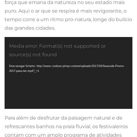
força que emana da natureza no seu estado mais
puro. Aqui o ar que se respira é mais revigorante, o
tempo corre a um ritmo pro-natura, longe do bulício
das grandes cidades.
Reprodutor
de
Media error: Format(s) not supported or
vídeo
source(s) not found
Descarregar ficheiro: http://www.coolture.pt/wp-content/uploads/2017/03/Seasside-Promo-
2017-para-net.mp4?_=1
Para além de desfrutar da paisagem natural e de
refrescantes banhos na praia fluvial, os festivaleiros
contam com um amplo programa de atividades