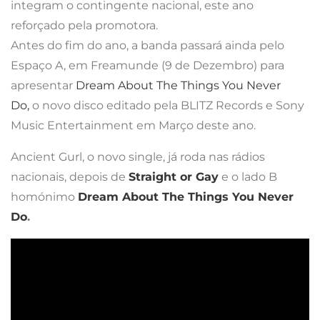
integram o contingente nacional, este ano
reforçado pela promotora.
Antes do fim do ano, a banda passará ainda pelo
Espaço A, em Freamunde (9 de Dezembro) para
apresentar
Dream About The Things You Never
Do,
o novo disco editado pela BLITZ Records e Sony
Music Entertainment em Março deste ano.
Ancient Gurl, o novo single, já roda nas rádios
nacionais, depois de
Straight or Gay
e o lado B
homónimo
Dream About The Things You Never
Do
.