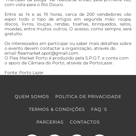
com vista para o Rio Douro.
Entre as 14 e as 19 horas, cerca de 200 vendedores vão
expor todo o tipo de artigos em segunda mão: roupa,
discos, livros, louças, rendas, toalhas, brinquedos, selos,
moedas, entre muitos outros. O acesso, como sempre, será
gratuito.
Os interessados em participar ou saber mais detalhes sobre
o evento devem contactar a organização, através do
email
fleamarket.spot@gmail.com
.
O Flea Market Porto é produzido pela S.P.O.T. e conta com
o apoio da Câmara do Porto, através da PortoLazer.
Fonte: Porto Lazer
QUEM SOMOS
POLITICA DE PRIVACIDADE
TERMOS & CONDIÇÕES
FAQ´S
PARCERIAS
CONTACTOS