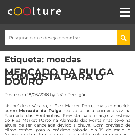
Etiqueta:
moedas
MERCADO DA PULGA
COM VISTA PARA O
DOURO
Posted on
18/05/2018
by
João Perdigão
No próximo sábado, o Flea Market Porto, mais conhecido
como
Mercado da Pulga
realiza-se pela primeira vez na
Alameda das Fontainhas. Prevista para março, a estreia
do
Flea Market Porto
na Alameda das Fontainhas teve na
altura de ser cancelada devido à chuva. Com previsão de
clima estável para o próximo sábado, dia 19 de maio, o
“mercado da pulga” vai realiza-se então, pela primeira vez,