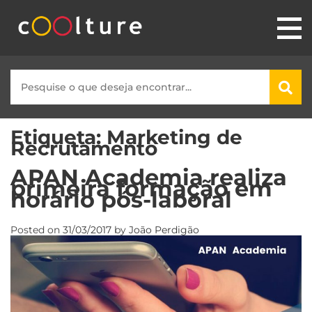
Etiqueta:
Marketing de
Recrutamento
APAN Academia realiza
primeira formação em
horário pós-laboral
Posted on
31/03/2017
by
João Perdigão