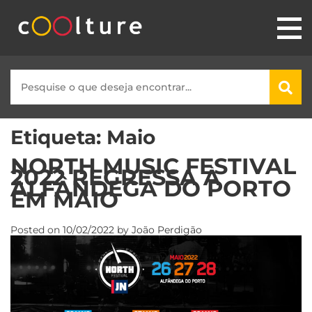
Etiqueta:
Maio
NORTH MUSIC FESTIVAL
2022 REGRESSA À
ALFÂNDEGA DO PORTO
EM MAIO
Posted on
10/02/2022
by
João Perdigão