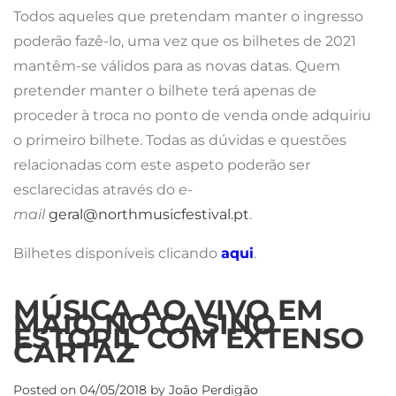
Todos aqueles que pretendam manter o ingresso
poderão fazê-lo, uma vez que os bilhetes de 2021
mantêm-se válidos para as novas datas. Quem
pretender manter o bilhete terá apenas de
proceder à troca no ponto de venda onde adquiriu
o primeiro bilhete. Todas as dúvidas e questões
relacionadas com este aspeto poderão ser
esclarecidas através do
e-
mail
geral@northmusicfestival.pt
.
Bilhetes disponíveis clicando
aqui
.
MÚSICA AO VIVO EM
MAIO NO CASINO
ESTORIL COM EXTENSO
CARTAZ
Posted on
04/05/2018
by
João Perdigão