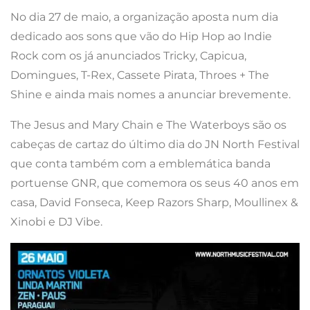
No dia 27 de maio, a organização aposta num dia
dedicado aos sons que vão do Hip Hop ao Indie
Rock com os já anunciados Tricky, Capicua,
Domingues, T-Rex, Cassete Pirata, Throes + The
Shine e ainda mais nomes a anunciar brevemente.
The Jesus and Mary Chain e The Waterboys são os
cabeças de cartaz do último dia do JN North Festival
que conta também com a emblemática banda
portuense GNR, que comemora os seus 40 anos em
casa, David Fonseca, Keep Razors Sharp, Moullinex &
Xinobi e DJ Vibe.