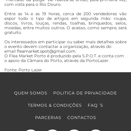
com vista para o Rio Douro.
Entre as 14 e as 19 horas, cerca de 200 vendedores vão
expor todo o tipo de artigos em segunda mão: roupa,
discos, livros, louças, rendas, toalhas, brinquedos, selos,
moedas, entre muitos outros. O acesso, como sempre, será
gratuito.
Os interessados em participar ou saber mais detalhes sobre
o evento devem contactar a organização, através do
email
fleamarket.spot@gmail.com
.
O Flea Market Porto é produzido pela S.P.O.T. e conta com
o apoio da Câmara do Porto, através da PortoLazer.
Fonte: Porto Lazer
QUEM SOMOS
POLITICA DE PRIVACIDADE
TERMOS & CONDIÇÕES
FAQ´S
PARCERIAS
CONTACTOS