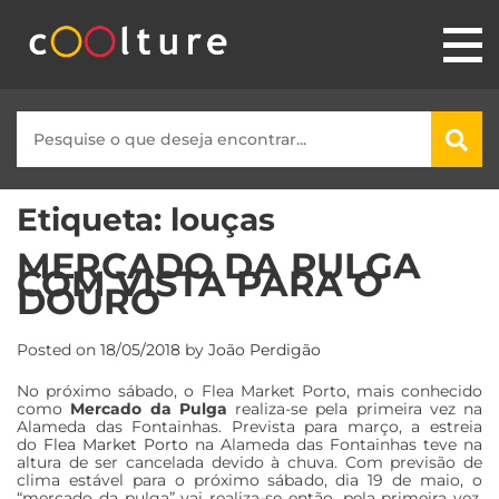
Etiqueta:
louças
MERCADO DA PULGA
COM VISTA PARA O
DOURO
Posted on
18/05/2018
by
João Perdigão
No próximo sábado, o Flea Market Porto, mais conhecido
como
Mercado da Pulga
realiza-se pela primeira vez na
Alameda das Fontainhas. Prevista para março, a estreia
do
Flea Market Porto
na Alameda das Fontainhas teve na
altura de ser cancelada devido à chuva. Com previsão de
clima estável para o próximo sábado, dia 19 de maio, o
“mercado da pulga” vai realiza-se então, pela primeira vez,