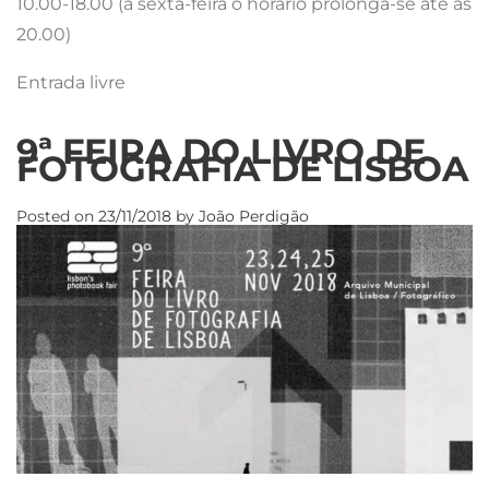
10.00-18.00 (à sexta-feira o horário prolonga-se até às
20.00)
Entrada livre
9ª FEIRA DO LIVRO DE
FOTOGRAFIA DE LISBOA
Posted on
23/11/2018
by
João Perdigão