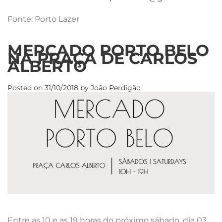
Fonte: Porto Lazer
MERCADO PORTO BELO
NA PRAÇA DE CARLOS
ALBERTO
Posted on
31/10/2018
by
João Perdigão
Entre as 10 e as 19 horas do próximo sábado, dia 03