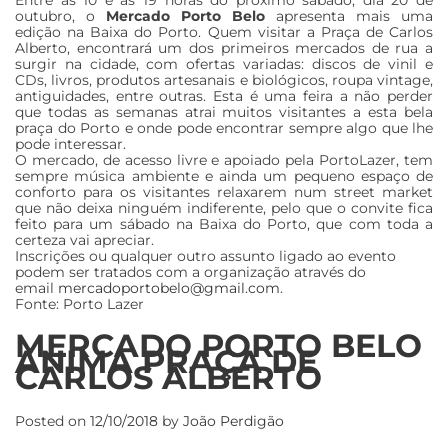
outubro, o
Mercado Porto Belo
apresenta mais uma
edição na Baixa do Porto. Quem visitar a Praça de Carlos
Alberto, encontrará um dos primeiros mercados de rua a
surgir na cidade, com ofertas variadas: discos de vinil e
CDs, livros, produtos artesanais e biológicos, roupa vintage,
antiguidades, entre outras. Esta é uma feira a não perder
que todas as semanas atrai muitos visitantes a esta bela
praça do Porto e onde pode encontrar sempre algo que lhe
pode interessar.
O mercado, de acesso livre e apoiado pela PortoLazer, tem
sempre música ambiente e ainda um pequeno espaço de
conforto para os visitantes relaxarem num street market
que não deixa ninguém indiferente, pelo que o convite fica
feito para um sábado na Baixa do Porto, que com toda a
certeza vai apreciar.
Inscrições ou qualquer outro assunto ligado ao evento
podem ser tratados com a organização através do
email
mercadoportobelo@gmail.com
.
Fonte: Porto Lazer
MERCADO PORTO BELO
ANIMA PRAÇA DE
CARLOS ALBERTO
Posted on
12/10/2018
by
João Perdigão