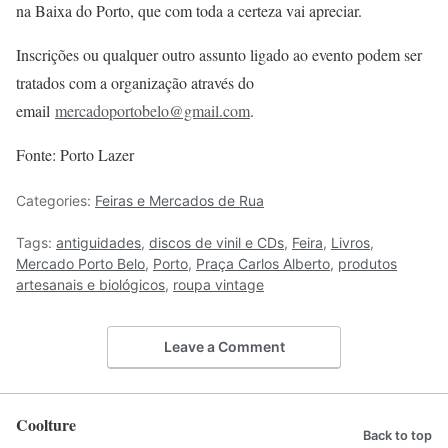
na Baixa do Porto, que com toda a certeza vai apreciar.
Inscrições ou qualquer outro assunto ligado ao evento podem ser
tratados com a organização através do
email
mercadoportobelo@gmail.com
.
Fonte: Porto Lazer
Categories:
Feiras e Mercados de Rua
Tags:
antiguidades
,
discos de vinil e CDs
,
Feira
,
Livros
,
Mercado Porto Belo
,
Porto
,
Praça Carlos Alberto
,
produtos
artesanais e biológicos
,
roupa vintage
Leave a Comment
Coolture
Back to top