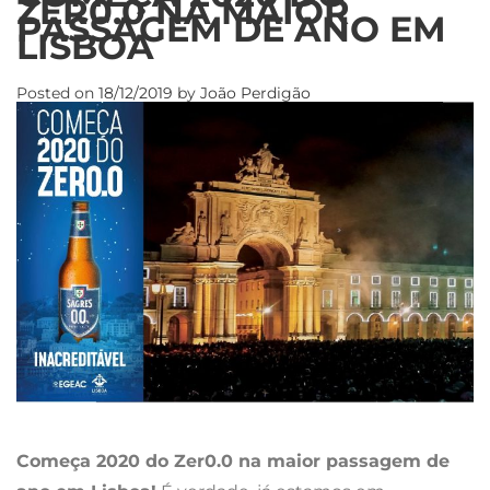
ZER0.0 NA MAIOR
PASSAGEM DE ANO EM
LISBOA
Posted on
18/12/2019
by
João Perdigão
Começa 2020 do Zer0.0 na maior passagem de