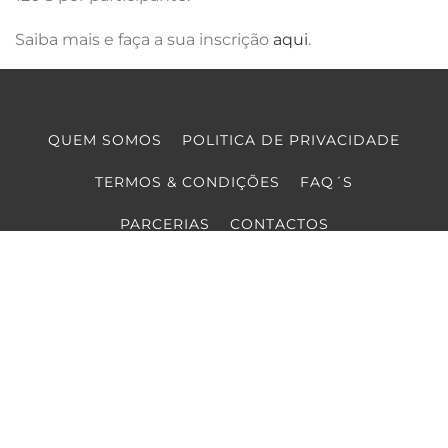
Saiba mais e faça a sua inscrição
aqui
.
QUEM SOMOS
POLITICA DE PRIVACIDADE
TERMOS & CONDIÇÕES
FAQ´S
PARCERIAS
CONTACTOS
COPYRIGHT © COOLTURE 2022
DESENVOLVIMENTO WEB
POR MAIDOT