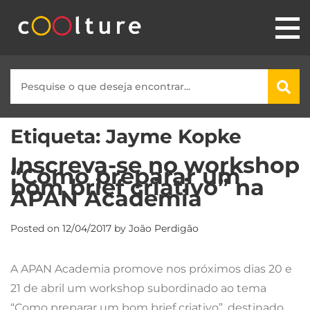
Etiqueta:
Jayme Kopke
Inscreva-se no workshop
“Como preparar um
bom brief criativo” na
APAN Academia
Posted on
12/04/2017
by
João Perdigão
A APAN Academia promove nos próximos dias 20 e
21 de abril um workshop subordinado ao tema
“Como preparar um bom brief criativo”, destinado