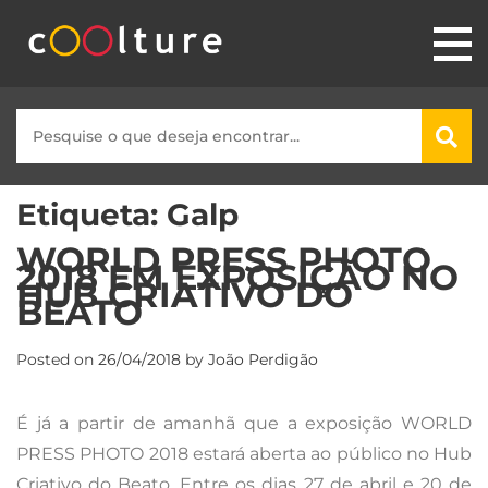
Etiqueta:
Galp
WORLD PRESS PHOTO
2018 EM EXPOSIÇÃO NO
HUB CRIATIVO DO
BEATO
Posted on
26/04/2018
by
João Perdigão
É já a partir de amanhã que a exposição WORLD
PRESS PHOTO 2018 estará aberta ao público no Hub
Criativo do Beato. Entre os dias 27 de abril e 20 de