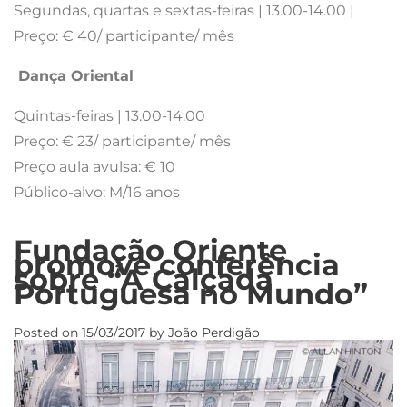
Segundas, quartas e sextas-feiras | 13.00-14.00 |
Preço: € 40/ participante/ mês
Dança Oriental
Quintas-feiras | 13.00-14.00
Preço: € 23/ participante/ mês
Preço aula avulsa: € 10
Público-alvo: M/16 anos
Fundação Oriente
promove conferência
sobre “A Calçada
Portuguesa no Mundo”
Posted on
15/03/2017
by
João Perdigão