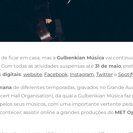
de ficar em casa, mas a
Gulbenkian Música
vai continua
. Com todas as atividades suspensas até
31 de maio
, pr
 digitais
:
website
,
Facebook
,
Instagram
,
Twitter
e
Spotif
emana
de diferentes temporadas, gravados no Grande Au
rt Hall Organisation), da qual a Gulbenkian Música faz
pelos seus músicos, com uma importante vertente ped
ontecer; assistir online a grandes produções do
MET Op