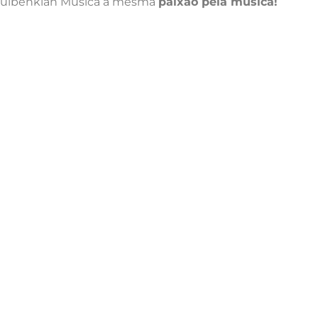
 Gulbenkian Música a mesma
paixão pela música!