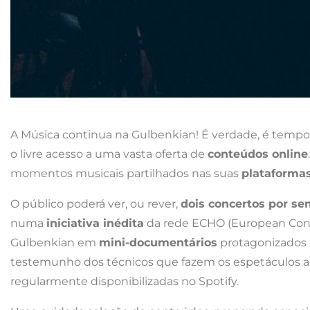
A Música continua na Gulbenkian! É verdade, é tempo 
o livre acesso a uma vasta oferta de
conteúdos online
momentos musicais partilhados nas suas
plataformas
O público poderá ver, ou rever,
dois concertos por s
numa
iniciativa inédita
da rede ECHO (European Conce
Gulbenkian em
mini-documentários
protagonizados 
testemunho dos técnicos que fazem os espetáculos ac
regularmente disponibilizadas no Spotify.