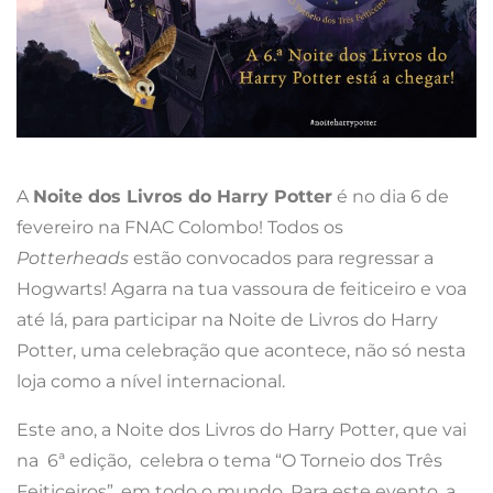
A
Noite dos Livros do Harry Potter
é no dia 6 de
fevereiro na FNAC Colombo! Todos os
Potterheads
estão convocados para regressar a
Hogwarts! Agarra na tua vassoura de feiticeiro e voa
até lá, para participar na Noite de Livros do Harry
Potter, uma celebração que acontece, não só nesta
loja como a nível internacional.
Este ano, a Noite dos Livros do Harry Potter, que vai
na 6ª edição, celebra o tema “O Torneio dos Três
Feiticeiros”, em todo o mundo. Para este evento, a