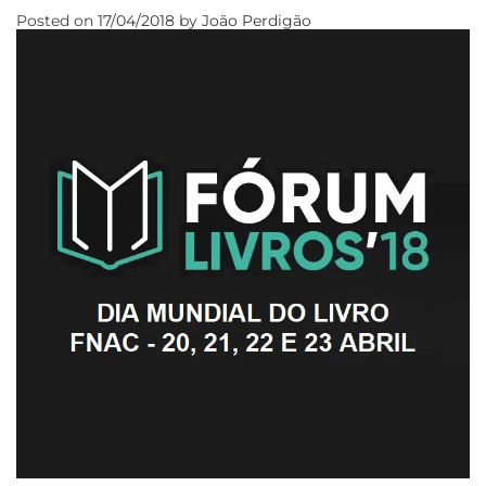
Posted on
17/04/2018
by
João Perdigão