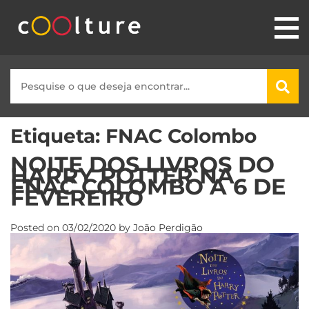
Etiqueta:
FNAC Colombo
NOITE DOS LIVROS DO
HARRY POTTER NA
FNAC COLOMBO A 6 DE
FEVEREIRO
Posted on
03/02/2020
by
João Perdigão