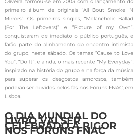
Oliveira, formou-se em 2003 com o lançamento do
primeiro álbum de originais “All Bout Smoke ‘N
Mirrors”. Os primeiros singles, “Melancholic Ballad
(For The Leftovers)” e “Picture of my Own”,
conquistaram de imediato o público português, e
farão parte do alinhamento do encontro intimista
do grupo, neste sábado. Os temas “Cause to Love
You”, “Do It”, e ainda, o mais recente “My Everyday”,
inspirado na história do grupo e na força da música
para superar os desgostos amorosos, também
poderão ser ouvidos pelos fãs nos Fóruns FNAC, em
Lisboa.
O DIA MUNDIAL DO
LIVRO VAI SER
CELEBRADO A RIGOR
NOS FÓRUNS FNAC