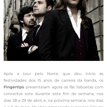
Após a
tour
pelo Norte, que deu início às
festividades dos 15 anos de carreira da banda, os
Fingertips
presenteiam agora os fãs lisboetas com
concertos este durante este fim de semana, nos
dias 28 e 29 de abril, e, na próxima semana, nos dias