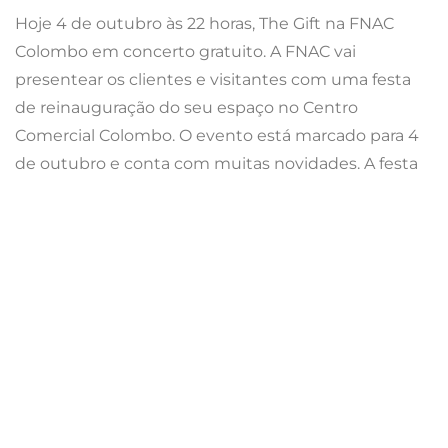
Hoje 4 de outubro às 22 horas, The Gift na FNAC
Colombo em concerto gratuito. A FNAC vai
presentear os clientes e visitantes com uma festa
de reinauguração do seu espaço no Centro
Comercial Colombo. O evento está marcado para 4
de outubro e conta com muitas novidades. A festa
tem como atração principal um concerto gratuito
com a banda portuguesa The Gift a partir das 22h00
no Fórum FNAC Colombo. As comemorações vão
durar todo o dia com música a cargo de DJS que vão
tocar para as centenas de clientes que visitam
diariamente o espaço. Há música desde a abertura
do espaço, às 10h00, com o DJ Vulkane. A partir das
13h00, o DJ Themos comanda o ritmo para dar lugar
à DJCarlutchi até às 23h00.
Para os aficionados dos livros a FNAC oferece a