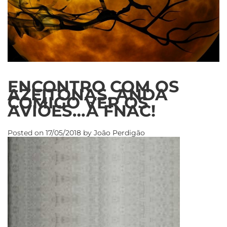
ENCONTRO COM OS
AZEITONAS. ANDA
COMIGO VER OS
AVIÕES…À FNAC!
Posted on
17/05/2018
by
João Perdigão