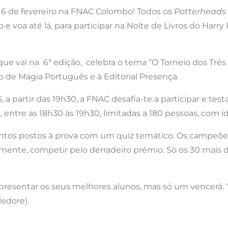
 6 de fevereiro na FNAC Colombo! Todos os
Potterheads
o e voa até lá, para participar na Noite de Livros do Har
 que vai na 6ª edição, celebra o tema “O Torneio dos Três
o de Magia Português e à Editorial Presença.
a partir das 19h30, a FNAC desafia-te a participar e test
dia, entre as 18h30 às 19h30, limitadas a 180 pessoas, com
mentos postos à prova com um quiz temático. Os campeões
nalmente, competir pelo derradeiro prémio. Só os 30 mais
esentar os seus melhores alunos, mas só um vencerá. “E
ledore).