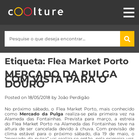
Etiqueta:
Flea Market Porto
MERCADO DA PULGA
COM VISTA PARA O
DOURO
Posted on
18/05/2018
by
João Perdigão
No próximo sábado, o Flea Market Porto, mais conhecido
como
Mercado da Pulga
realiza-se pela primeira vez na
Alameda das Fontainhas. Prevista para março, a estreia
do
Flea Market Porto
na Alameda das Fontainhas teve na
altura de ser cancelada devido à chuva. Com previsão de
clima estável para o próximo sábado, dia 19 de maio, o
“mercado da pulga” vai realiza-se então, pela primeira vez,