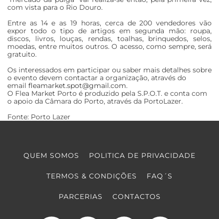
com vista para o Rio Douro.
Entre as 14 e as 19 horas, cerca de 200 vendedores vão
expor todo o tipo de artigos em segunda mão: roupa,
discos, livros, louças, rendas, toalhas, brinquedos, selos,
moedas, entre muitos outros. O acesso, como sempre, será
gratuito.
Os interessados em participar ou saber mais detalhes sobre
o evento devem contactar a organização, através do
email
fleamarket.spot@gmail.com
.
O Flea Market Porto é produzido pela S.P.O.T. e conta com
o apoio da Câmara do Porto, através da PortoLazer.
Fonte: Porto Lazer
QUEM SOMOS
POLITICA DE PRIVACIDADE
TERMOS & CONDIÇÕES
FAQ´S
PARCERIAS
CONTACTOS