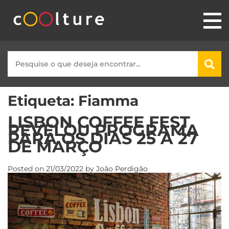
Etiqueta:
Fiamma
LISBON COFFEE FEST
REVELOU PROGRAMA
PARA OS DIAS 25 A 27
DE MARÇO
Posted on
21/03/2022
by
João Perdigão