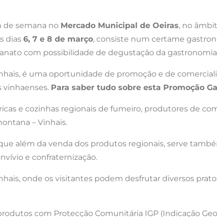
im de semana no
Mercado Municipal de Oeiras
, no âmbi
os dias
6, 7 e 8 de março
, consiste num certame gastron
esanato com possibilidade de degustação da gastronomia
inhais, é uma oportunidade de promoção e de comerciali
s vinhaenses.
Para saber tudo sobre esta Promoção Ga
cas e cozinhas regionais de fumeiro, produtores de comp
montana – Vinhais.
a, que além da venda dos produtos regionais, serve tam
nvívio e confraternização.
nhais, onde os visitantes podem desfrutar diversos pra
produtos com Protecção Comunitária IGP (Indicação Geo