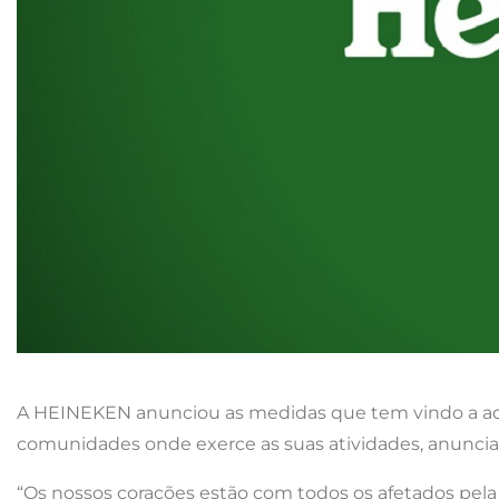
A HEINEKEN anunciou as medidas que tem vindo a adota
comunidades onde exerce as suas atividades, anuncia
“Os nossos corações estão com todos os afetados pel