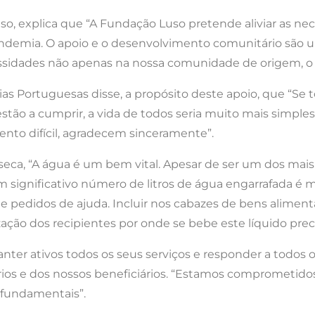
, explica que “A Fundação Luso pretende aliviar as nec
andemia. O apoio e o desenvolvimento comunitário são um
essidades não apenas na nossa comunidade de origem, 
as Portuguesas disse, a propósito deste apoio, que “Se 
tão a cumprir, a vida de todos seria muito mais simple
nto difícil, agradecem sinceramente”.
eca, “A água é um bem vital. Apesar de ser um dos mais 
 significativo número de litros de água engarrafada é 
e pedidos de ajuda. Incluir nos cabazes de bens alimenta
o dos recipientes por onde se bebe este líquido precioso
anter ativos todos os seus serviços e responder a todos
os e dos nossos beneficiários. “Estamos comprometidos 
 fundamentais”.