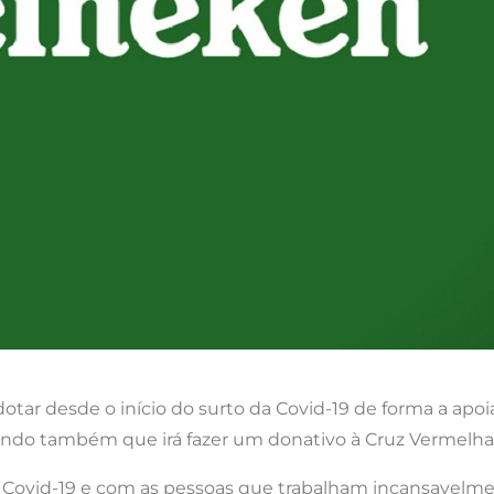
r desde o início do surto da Covid-19 de forma a apoia
ndo também que irá fazer um donativo à Cruz Vermelha p
a Covid-19 e com as pessoas que trabalham incansavelme