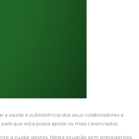
r a saúde e subsistência dos seus colaboradores e
ara que esta possa apoiar os mais carenciados.
nte a cuidar destes. Nesta situação sem precedentes,