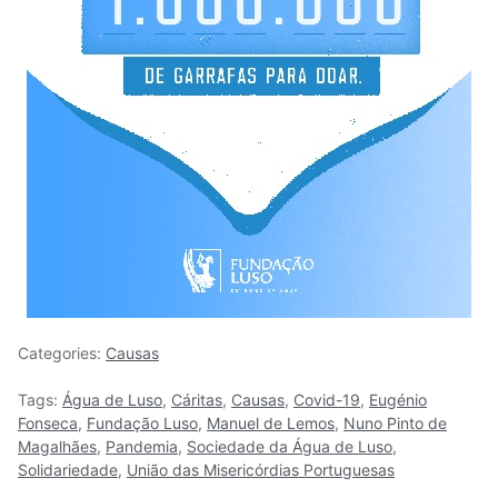
Categories:
Causas
Tags:
Água de Luso
,
Cáritas
,
Causas
,
Covid-19
,
Eugénio
Fonseca
,
Fundação Luso
,
Manuel de Lemos
,
Nuno Pinto de
Magalhães
,
Pandemia
,
Sociedade da Água de Luso
,
Solidariedade
,
União das Misericórdias Portuguesas