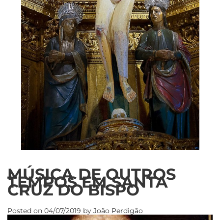
MÚSICA DE OUTROS
TEMPOS EM SANTA
CRUZ DO BISPO
Posted on
04/07/2019
by
João Perdigão