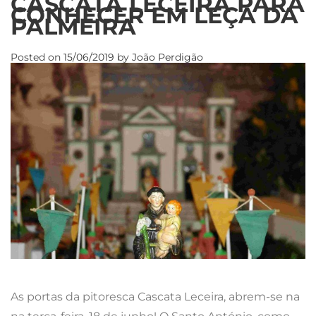
CASCATA LECEIRA PARA
CONHECER EM LEÇA DA
PALMEIRA
Posted on
15/06/2019
by
João Perdigão
As portas da pitoresca Cascata Leceira, abrem-se na