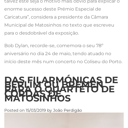
talvez este seja o motivo mais óbvio para explicar o
enorme sucesso deste Prémio Especial de
Caricatura”, considera a presidente da Câmara
Municipal de Matosinhos no texto que escreveu
para o desdobrável da exposição.
Bob Dylan, recorde-se, comemora o seu 78º
aniversário no dia 24 de maio, tendo atuado no
início deste mês num concerto no Coliseu do Porto.
DAS FILARMÓNICAS DE
BERLIM OU BREMEN
PARA O QUARTETO DE
CORDAS DE
MATOSINHOS
Posted on
15/03/2019
by
João Perdigão