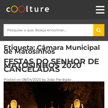
Etiqueta:
Câmara Municipal
de Matosinhos
FESTAS DO SENHOR DE
MATOSINHOS 2020
CANCELADAS
Posted on
08/04/2020
by
João Perdigão