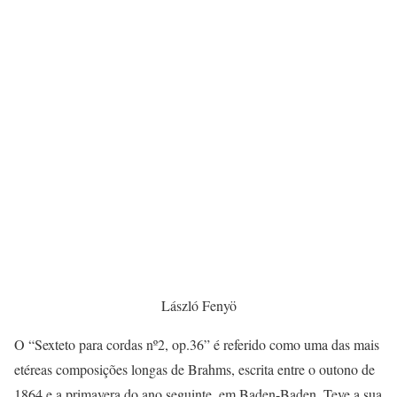
László Fenyö
O “Sexteto para cordas nº2, op.36” é referido como uma das mais
etéreas composições longas de Brahms, escrita entre o outono de
1864 e a primavera do ano seguinte, em Baden-Baden. Teve a sua