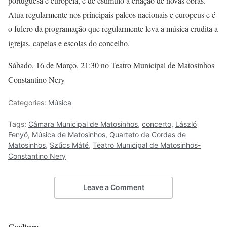
portuguesa e europeia, e de estímulo à criação de novas obras.
Atua regularmente nos principais palcos nacionais e europeus e é
o fulcro da programação que regularmente leva a música erudita a
igrejas, capelas e escolas do concelho.
Sábado, 16 de Março, 21:30 no Teatro Municipal de Matosinhos
Constantino Nery
Categories:
Música
Tags:
Câmara Municipal de Matosinhos
,
concerto
,
László
Fenyö
,
Música de Matosinhos
,
Quarteto de Cordas de
Matosinhos
,
Szűcs Máté
,
Teatro Municipal de Matosinhos-
Constantino Nery
Leave a Comment
Coolture