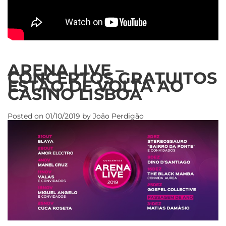
ARENA LIVE –
CONCERTOS GRATUITOS
ESTÃO DE VOLTA AO
CASINO LISBOA
Posted on
01/10/2019
by
João Perdigão