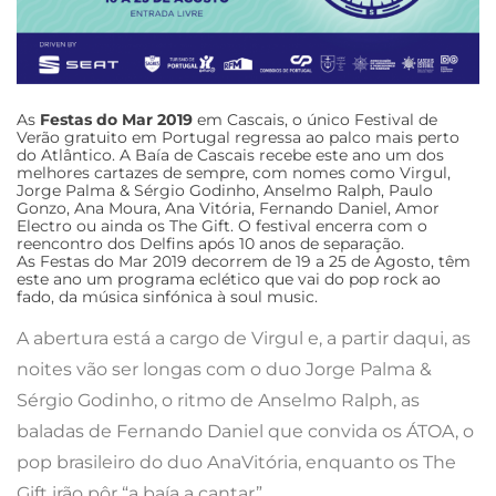
As
Festas do Mar 2019
em Cascais, o único Festival de
Verão gratuito em Portugal regressa ao palco mais perto
do Atlântico. A Baía de Cascais recebe este ano um dos
melhores cartazes de sempre, com nomes como Virgul,
Jorge Palma & Sérgio Godinho, Anselmo Ralph, Paulo
Gonzo, Ana Moura, Ana Vitória, Fernando Daniel, Amor
Electro ou ainda os The Gift. O festival encerra com o
reencontro dos Delfins após 10 anos de separação.
As Festas do Mar 2019 decorrem de 19 a 25 de Agosto, têm
este ano um programa eclético que vai do pop rock ao
fado, da música sinfónica à soul music.
A abertura está a cargo de Virgul e, a partir daqui, as
noites vão ser longas com o duo Jorge Palma &
Sérgio Godinho, o ritmo de Anselmo Ralph, as
baladas de Fernando Daniel que convida os ÁTOA, o
pop brasileiro do duo AnaVitória, enquanto os The
Gift irão pôr “a baía a cantar”.