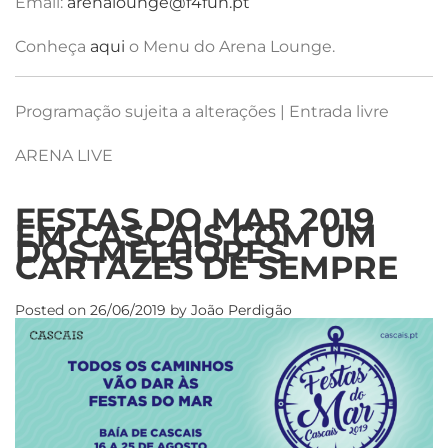
Email:
arenalounge@f4fun.pt
Conheça
aqui
o Menu do Arena Lounge.
Programação sujeita a alterações | Entrada livre
ARENA LIVE
FESTAS DO MAR 2019
EM CASCAIS COM UM
DOS MELHORES
CARTAZES DE SEMPRE
Posted on
26/06/2019
by
João Perdigão