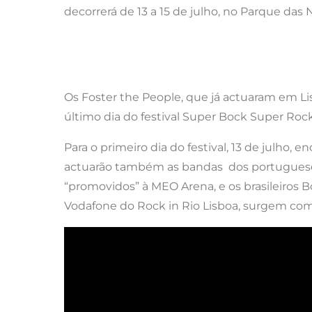
decorrerá de 13 a 15 de julho, no Parque das
Os Foster the People, que já actuaram em Li
último dia do festival Super Bock Super Rock
Para o primeiro dia do festival, 13 de julho,
actuarão também as bandas dos portuguese
“promovidos” à MEO Arena, e os brasileiros 
Vodafone do Rock in Rio Lisboa, surgem com