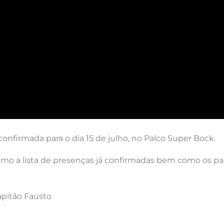
nfirmada para o dia 15 de julho, no Palco Super Bock.
mo a lista de presenças já confirmadas bem como os pa
apitão Fausto