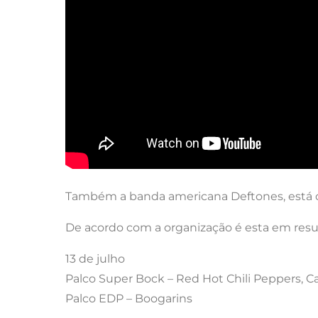
Também a banda americana Deftones, está co
De acordo com a organização é esta em resu
13 de julho
Palco Super Bock – Red Hot Chili Peppers, C
Palco EDP – Boogarins