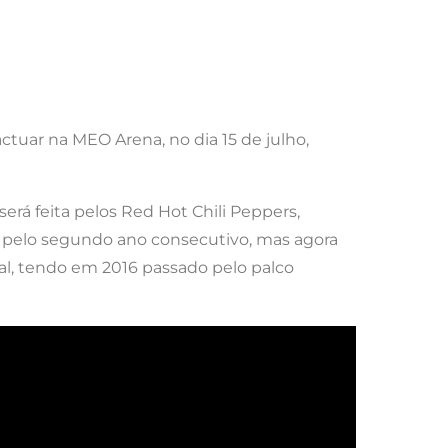
ctuar na MEO Arena, no dia 15 de julho,
será feita pelos Red Hot Chili Peppers,
pelo segundo ano consecutivo, mas agora
al, tendo em 2016 passado pelo palco