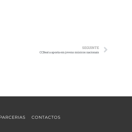
SEGUINTE
CCBeat a aposta em jovens músicos nacionais
PARCERIAS
CONTACTOS