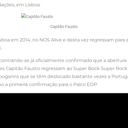
 Nações, em Lisboa.
Capitão Fausto
sboa em 2014, no NOS Alive e desta vez regressam para a
.
 encontrando-se já oficialmente confirmado que a abertura 
s Capitão Fausto regressam ao Super Bock Super Rock 
Boogarins que se têm deslocado bastante vezes a Portug
o a primeira confirmação para o Palco EDP.