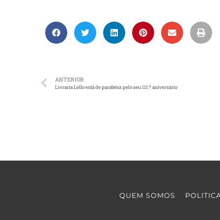
ANTERIOR
Livraria Lello está de parabéns pelo seu 111.º aniversário
QUEM SOMOS
POLITIC