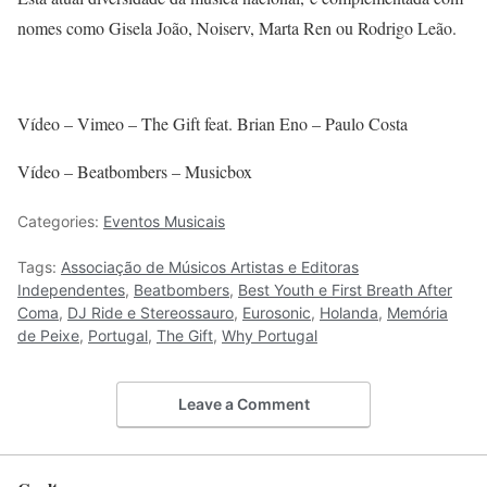
nomes como Gisela João, Noiserv, Marta Ren ou Rodrigo Leão.
Vídeo – Vimeo – The Gift feat. Brian Eno – Paulo Costa
Vídeo – Beatbombers – Musicbox
Categories:
Eventos Musicais
Tags:
Associação de Músicos Artistas e Editoras
Independentes
,
Beatbombers
,
Best Youth e First Breath After
Coma
,
DJ Ride e Stereossauro
,
Eurosonic
,
Holanda
,
Memória
de Peixe
,
Portugal
,
The Gift
,
Why Portugal
Leave a Comment