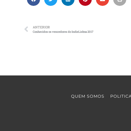
ANTERIOR
Conhecidos os vencedores do IndieLisboa 2017
QUEM SOMOS
POLITIC